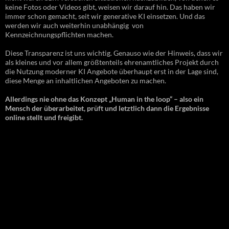
keine Fotos oder Videos gibt, weisen wir darauf hin. Das haben wir
immer schon gemacht, seit wir generative KI einsetzen. Und das
werden wir auch weiterhin unabhängig von
Kennzeichnungspflichten machen.
Diese Transparenz ist uns wichtig. Genauso wie der Hinweis, dass wir
als kleines und vor allem größtenteils ehrenamtliches Projekt durch
die Nutzung moderner KI Angebote überhaupt erst in der Lage sind,
diese Menge an inhaltlichen Angeboten zu machen.
Allerdings nie ohne das Konzept „Human in the loop“ – also ein
Mensch der überarbeitet, prüft und letztlich dann die Ergebnisse
online stellt und freigibt.