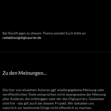
Bei Rückfragen zu diesem Thema wendet Euch bitte an
redaktion@digisaurier.de
Zu den Meinungen...
Die hier von einzelnen Autoren ggf. wiedergegebene Meinung oder
veröffentlichten Texte entsprechen nicht zwangsweise der Meinung
aller Anderen, die mitbloggen oder der des Digisauriers. Gedanken
sind frei - das gilt auch bei diesem Projekt. Wir behalten uns
natürlich vor bestimmte Dinge nicht öffentlich zu machen.