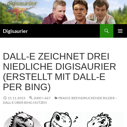
Zum
Inhalt
springen
Suchen
Digisaurier
PRIMÄR
MENÜ
DALL-E ZEICHNET DREI
NIEDLICHE DIGISAURIER
(ERSTELLT MIT DALL-E
PER BING)
15.11.2023
2000 × 667
PRAXIS: BEEINDRUCKENDE BILDER –
DALL-E ÜBER BING NUTZEN