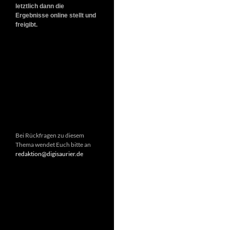
letztlich dann die
Ergebnisse online stellt und
freigibt.
Bei Rückfragen zu diesem
Thema wendet Euch bitte an
redaktion@digisaurier.de