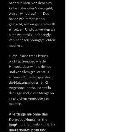
nachzubilden, von denen es
keine Fotos oder Videos gibt,
weisen wir darauf hin. Das
haben wir immer schon
gemacht, seit wir generative KI
einsetzen. Und das werden wir
auch weiterhin unabhängig
von Kennzeichnungspflichten
machen.
Diese Transparenz ist uns
wichtig. Genauso wie der
Hinweis, dass wir als kleines
und vor allem größtenteils
ehrenamtliches Projekt durch
die Nutzung moderner KI
Angebote überhaupt erst in
der Lage sind, diese Menge an
inhaltlichen Angeboten zu
machen.
Allerdings nie ohne das
Konzept „Human in the
loop“ – also ein Mensch der
überarbeitet, prüft und