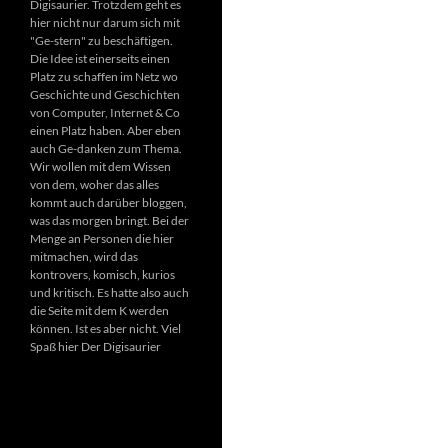
Digisaurier. Trotzdem geht es
hier nicht nur darum sich mit
"Ge-stern" zu beschäftigen.
Die Idee ist einerseits einen
Platz zu schaffen im Netz wo
Geschichte und Geschichten
von Computer, Internet & Co
einen Platz haben. Aber eben
auch Ge-danken zum Thema.
Wir wollen mit dem Wissen
von dem, woher das alles
kommt auch darüber bloggen,
was das morgen bringt. Bei der
Menge an Personen die hier
mitmachen, wird das
kontrovers, komisch, kurios
und kritisch. Es hatte also auch
die Seite mit dem K werden
können. Ist es aber nicht. Viel
Spaß hier Der Digisaurier