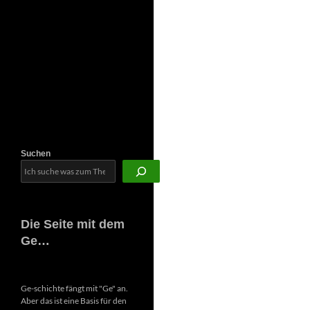
Newsletter
Suchen
Die Seite mit dem
Ge…
Ge-schichte fängt mit "Ge" an.
Aber das ist eine Basis für den