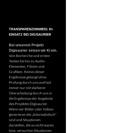
TRANSPARENZHINWEIS: KI-
EINSATZ BEI DIGISAURIER
Bei unserem Projekt
Digisaurier setzen wir KI ein.
Von Recherche und ersten
Texten bis hin zu Audio-
Elementen, Filmen und
Grafiken. Keines dieser
Ergebnisse gelangt ohne
Prüfung durch uns und fast
immer nur mit stärkerer
Überarbeitung durch uns in
die Ergebnisse der Angebote
des Projektes Digisaurier.
Wenn wir Bilder oder Videos
generieren die „fotorealistisch“
sind und Situationen
darstellen, die so nicht waren
bzw. versuchen Situationen