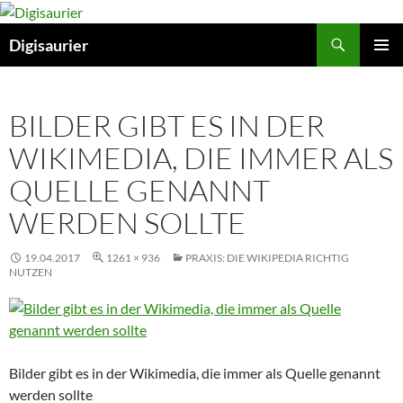
Zum
Inhalt
Suchen
Digisaurier
springen
PRIMÄR
MENÜ
BILDER GIBT ES IN DER
WIKIMEDIA, DIE IMMER ALS
QUELLE GENANNT
WERDEN SOLLTE
19.04.2017
1261 × 936
PRAXIS: DIE WIKIPEDIA RICHTIG
NUTZEN
Bilder gibt es in der Wikimedia, die immer als Quelle genannt
werden sollte