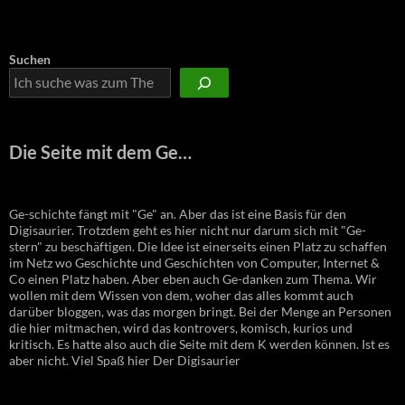
Suchen
Die Seite mit dem Ge…
Ge-schichte fängt mit "Ge" an. Aber das ist eine Basis für den
Digisaurier. Trotzdem geht es hier nicht nur darum sich mit "Ge-
stern" zu beschäftigen. Die Idee ist einerseits einen Platz zu schaffen
im Netz wo Geschichte und Geschichten von Computer, Internet &
Co einen Platz haben. Aber eben auch Ge-danken zum Thema. Wir
wollen mit dem Wissen von dem, woher das alles kommt auch
darüber bloggen, was das morgen bringt. Bei der Menge an Personen
die hier mitmachen, wird das kontrovers, komisch, kurios und
kritisch. Es hatte also auch die Seite mit dem K werden können. Ist es
aber nicht. Viel Spaß hier Der Digisaurier