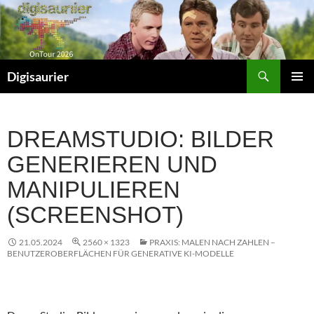
Zum
Inhalt
springen
Suchen
Digisaurier
PRIMÄR
MENÜ
DREAMSTUDIO: BILDER
GENERIEREN UND
MANIPULIEREN
(SCREENSHOT)
21.05.2024
2560 × 1323
PRAXIS: MALEN NACH ZAHLEN –
BENUTZEROBERFLÄCHEN FÜR GENERATIVE KI-MODELLE