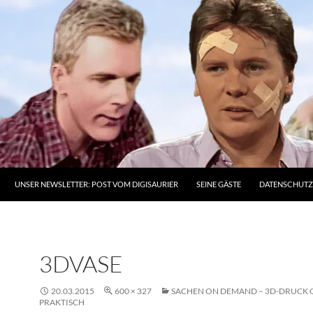
UNSER NEWSLETTER: POST VOM DIGISAURIER
SEINE GÄSTE
DATENSCHUT
3DVASE
20.03.2015
600 × 327
SACHEN ON DEMAND – 3D-DRUCK 
PRAKTISCH