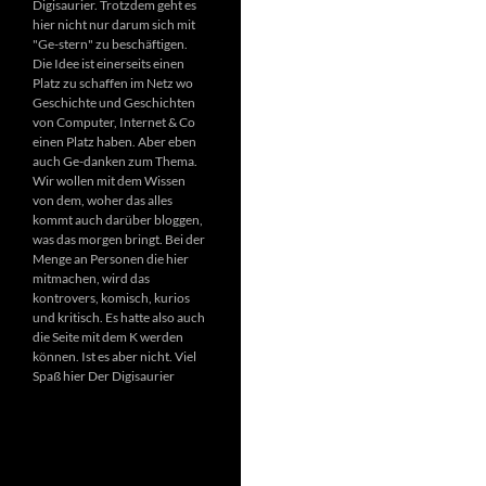
Digisaurier. Trotzdem geht es
hier nicht nur darum sich mit
"Ge-stern" zu beschäftigen.
Die Idee ist einerseits einen
Platz zu schaffen im Netz wo
Geschichte und Geschichten
von Computer, Internet & Co
einen Platz haben. Aber eben
auch Ge-danken zum Thema.
Wir wollen mit dem Wissen
von dem, woher das alles
kommt auch darüber bloggen,
was das morgen bringt. Bei der
Menge an Personen die hier
mitmachen, wird das
kontrovers, komisch, kurios
und kritisch. Es hatte also auch
die Seite mit dem K werden
können. Ist es aber nicht. Viel
Spaß hier Der Digisaurier