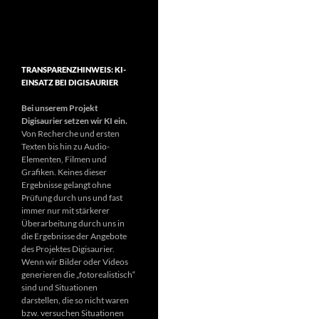
TRANSPARENZHINWEIS: KI-
EINSATZ BEI DIGISAURIER
Bei unserem Projekt
Digisaurier setzen wir KI ein.
Von Recherche und ersten
Texten bis hin zu Audio-
Elementen, Filmen und
Grafiken. Keines dieser
Ergebnisse gelangt ohne
Prüfung durch uns und fast
immer nur mit stärkerer
Überarbeitung durch uns in
die Ergebnisse der Angebote
des Projektes Digisaurier.
Wenn wir Bilder oder Videos
generieren die „fotorealistisch“
sind und Situationen
darstellen, die so nicht waren
bzw. versuchen Situationen