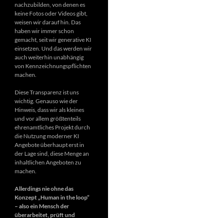
nachzubilden, von denen es
keine Fotos oder Videos gibt,
weisen wir darauf hin. Das
haben wir immer schon
gemacht, seit wir generative KI
einsetzen. Und das werden wir
auch weiterhin unabhängig
von Kennzeichnungspflichten
machen.
Diese Transparenz ist uns
wichtig. Genauso wie der
Hinweis, dass wir als kleines
und vor allem größtenteils
ehrenamtliches Projekt durch
die Nutzung moderner KI
Angebote überhaupt erst in
der Lage sind, diese Menge an
inhaltlichen Angeboten zu
machen.
Allerdings nie ohne das
Konzept „Human in the loop“
– also ein Mensch der
überarbeitet, prüft und