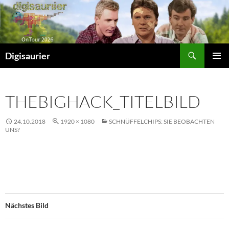
Zum
Inhalt
springen
Suchen
Digisaurier
PRIMÄR
MENÜ
THEBIGHACK_TITELBILD
24.10.2018
1920 × 1080
SCHNÜFFELCHIPS: SIE BEOBACHTEN
UNS?
Nächstes Bild