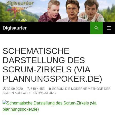
Zum
Inhalt
springen
Suchen
Digisaurier
PRIMÄR
MENÜ
SCHEMATISCHE
DARSTELLUNG DES
SCRUM-ZIRKELS (VIA
PLANNUNGSPOKER.DE)
30.09.2020
640 × 453
SCRUM, DIE MODERNE METHODE DER
AGILEN SOFTWARE-ENTWICKLUNG