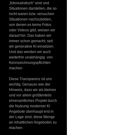
„fotorealistisch“ sind und
Situationen darstellen, die so
nicht waren bzw. versuchen
Situationen nachzubilden,
von denen es keine Fotos
oder Videos gibt, weisen wir
darauf hin. Das haben wir
immer schon gemacht, seit
wir generative KI einsetzen.
Und das werden wir auch
weiterhin unabhängig von
Kennzeichnungspflichten
machen.
Diese Transparenz ist uns
wichtig. Genauso wie der
Hinweis, dass wir als kleines
und vor allem größtenteils
ehrenamtliches Projekt durch
die Nutzung moderner KI
Angebote überhaupt erst in
der Lage sind, diese Menge
an inhaltlichen Angeboten zu
machen.