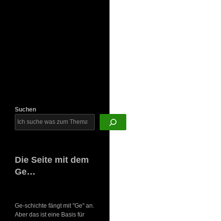
Newsletter
Suchen
Die Seite mit dem
Ge…
Ge-schichte fängt mit "Ge" an.
Aber das ist eine Basis für