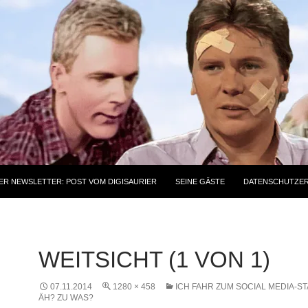
ER NEWSLETTER: POST VOM DIGISAURIER
SEINE GÄSTE
DATENSCHUTZE
WEITSICHT (1 VON 1)
07.11.2014
1280 × 458
ICH FAHR ZUM SOCIAL MEDIA-
ÄH? ZU WAS?