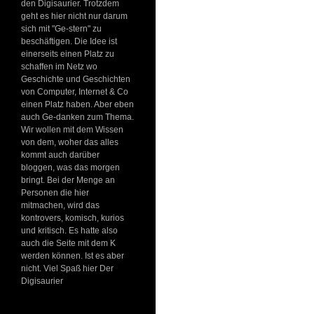
den Digisaurier. Trotzdem
geht es hier nicht nur darum
sich mit "Ge-stern" zu
beschäftigen. Die Idee ist
einerseits einen Platz zu
schaffen im Netz wo
Geschichte und Geschichten
von Computer, Internet & Co
einen Platz haben. Aber eben
auch Ge-danken zum Thema.
Wir wollen mit dem Wissen
von dem, woher das alles
kommt auch darüber
bloggen, was das morgen
bringt. Bei der Menge an
Personen die hier
mitmachen, wird das
kontrovers, komisch, kurios
und kritisch. Es hatte also
auch die Seite mit dem K
werden können. Ist es aber
nicht. Viel Spaß hier Der
Digisaurier