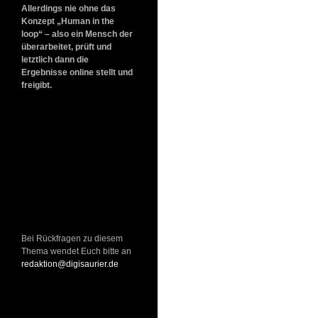
Allerdings nie ohne das
Konzept „Human in the
loop“ – also ein Mensch der
überarbeitet, prüft und
letztlich dann die
Ergebnisse online stellt und
freigibt.
Bei Rückfragen zu diesem
Thema wendet Euch bitte an
redaktion@digisaurier.de