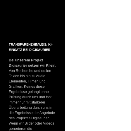
TRANSPARENZHINWEIS: KI-
EINSATZ BEI DIGISAURIER
Bei unserem Projekt
Digisaurier setzen wir KI ein.
Von Recherche und ersten
Texten bis hin zu Audio-
Elementen, Filmen und
Grafiken. Keines dieser
Ergebnisse gelangt ohne
Prüfung durch uns und fast
immer nur mit stärkerer
Überarbeitung durch uns in
die Ergebnisse der Angebote
des Projektes Digisaurier.
Wenn wir Bilder oder Videos
generieren die