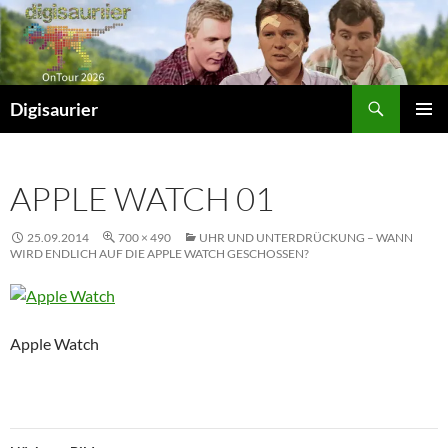
Zum
Inhalt
springen
Suchen
Digisaurier
PRIMÄR
MENÜ
APPLE WATCH 01
25.09.2014
700 × 490
UHR UND UNTERDRÜCKUNG – WANN
WIRD ENDLICH AUF DIE APPLE WATCH GESCHOSSEN?
Apple Watch