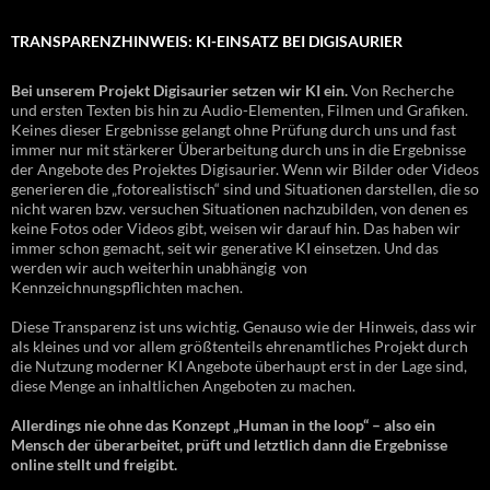
TRANSPARENZHINWEIS: KI-EINSATZ BEI DIGISAURIER
Bei unserem Projekt Digisaurier setzen wir KI ein.
Von Recherche
und ersten Texten bis hin zu Audio-Elementen, Filmen und Grafiken.
Keines dieser Ergebnisse gelangt ohne Prüfung durch uns und fast
immer nur mit stärkerer Überarbeitung durch uns in die Ergebnisse
der Angebote des Projektes Digisaurier. Wenn wir Bilder oder Videos
generieren die „fotorealistisch“ sind und Situationen darstellen, die so
nicht waren bzw. versuchen Situationen nachzubilden, von denen es
keine Fotos oder Videos gibt, weisen wir darauf hin. Das haben wir
immer schon gemacht, seit wir generative KI einsetzen. Und das
werden wir auch weiterhin unabhängig von
Kennzeichnungspflichten machen.
Diese Transparenz ist uns wichtig. Genauso wie der Hinweis, dass wir
als kleines und vor allem größtenteils ehrenamtliches Projekt durch
die Nutzung moderner KI Angebote überhaupt erst in der Lage sind,
diese Menge an inhaltlichen Angeboten zu machen.
Allerdings nie ohne das Konzept „Human in the loop“ – also ein
Mensch der überarbeitet, prüft und letztlich dann die Ergebnisse
online stellt und freigibt.