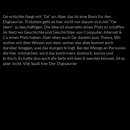
Ge-schichte fängt mit "Ge" an. Aber das ist eine Basis für den
Digisaurier. Trotzdem geht es hier nicht nur darum sich mit "Ge-
stern" zu beschäftigen. Die Idee ist einerseits einen Platz zu schaffen
im Netz wo Geschichte und Geschichten von Computer, Internet &
Co einen Platz haben. Aber eben auch Ge-danken zum Thema. Wir
wollen mit dem Wissen von dem, woher das alles kommt auch
darüber bloggen, was das morgen bringt. Bei der Menge an Personen
die hier mitmachen, wird das kontrovers, komisch, kurios und
kritisch. Es hatte also auch die Seite mit dem K werden können. Ist es
aber nicht. Viel Spaß hier Der Digisaurier