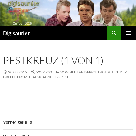
Zum
Inhalt
springen
Suchen
Digisaurier
PRIMÄR
MENÜ
PESTKREUZ (1 VON 1)
20.08.2015
525 × 700
VON NEULAND NACH DIGITALIEN: DER
DRITTE TAG MIT DANKBARKEIT & PEST
Vorheriges Bild