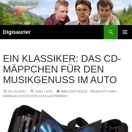
Zum
Inhalt
springen
Suchen
Digisaurier
PRIMÄR
MENÜ
EIN KLASSIKER: DAS CD-
MÄPPCHEN FÜR DEN
MUSIKGENUSS IM AUTO
04.10.2017
1082 × 656
WAS ZUR HÖLLE… BRAUCHT MAN
WIRKLICH NOCH EIN DVD-LAUFWERK?