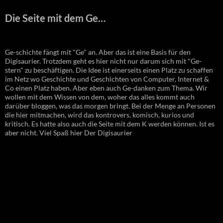
Die Seite mit dem Ge…
Ge-schichte fängt mit "Ge" an. Aber das ist eine Basis für den
Digisaurier. Trotzdem geht es hier nicht nur darum sich mit "Ge-
stern" zu beschäftigen. Die Idee ist einerseits einen Platz zu schaffen
im Netz wo Geschichte und Geschichten von Computer, Internet &
Co einen Platz haben. Aber eben auch Ge-danken zum Thema. Wir
wollen mit dem Wissen von dem, woher das alles kommt auch
darüber bloggen, was das morgen bringt. Bei der Menge an Personen
die hier mitmachen, wird das kontrovers, komisch, kurios und
kritisch. Es hatte also auch die Seite mit dem K werden können. Ist es
aber nicht. Viel Spaß hier Der Digisaurier