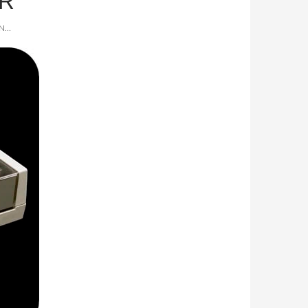
R
EN…