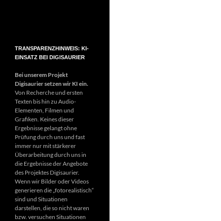
TRANSPARENZHINWEIS: KI-
EINSATZ BEI DIGISAURIER
Bei unserem Projekt
Digisaurier setzen wir KI ein.
Von Recherche und ersten
Texten bis hin zu Audio-
Elementen, Filmen und
Grafiken. Keines dieser
Ergebnisse gelangt ohne
Prüfung durch uns und fast
immer nur mit stärkerer
Überarbeitung durch uns in
die Ergebnisse der Angebote
des Projektes Digisaurier.
Wenn wir Bilder oder Videos
generieren die „fotorealistisch“
sind und Situationen
darstellen, die so nicht waren
bzw. versuchen Situationen