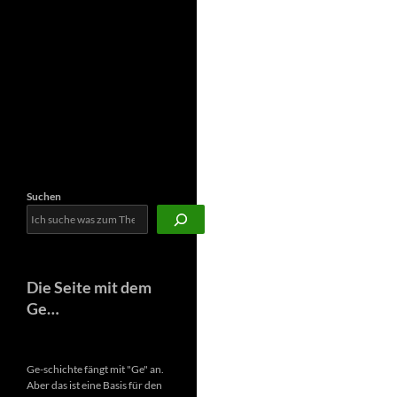
Newsletter
Suchen
Die Seite mit dem
Ge…
Ge-schichte fängt mit "Ge" an.
Aber das ist eine Basis für den