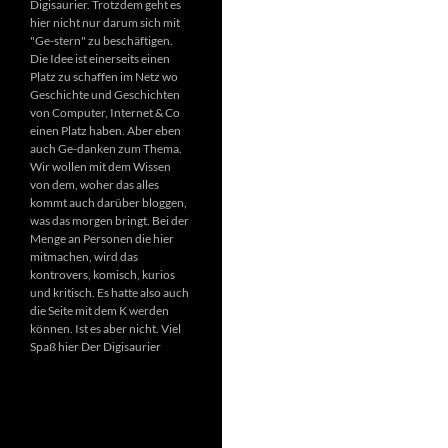
Digisaurier. Trotzdem geht es
hier nicht nur darum sich mit
"Ge-stern" zu beschäftigen.
Die Idee ist einerseits einen
Platz zu schaffen im Netz wo
Geschichte und Geschichten
von Computer, Internet & Co
einen Platz haben. Aber eben
auch Ge-danken zum Thema.
Wir wollen mit dem Wissen
von dem, woher das alles
kommt auch darüber bloggen,
was das morgen bringt. Bei der
Menge an Personen die hier
mitmachen, wird das
kontrovers, komisch, kurios
und kritisch. Es hatte also auch
die Seite mit dem K werden
können. Ist es aber nicht. Viel
Spaß hier Der Digisaurier