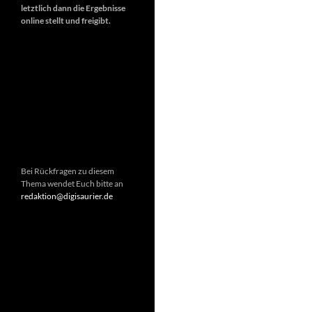
letztlich dann die Ergebnisse
online stellt und freigibt.
Bei Rückfragen zu diesem
Thema wendet Euch bitte an
redaktion@digisaurier.de