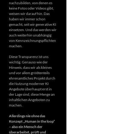
nachzubilden, von denen es
keine Fotos oder Videos gibt,
weisen wir darauf hin. Das
haben wir immer schon
gemacht, seit wir generative KI
einsetzen. Und das werden wir
auch weiterhin unabhängig
von Kennzeichnungspflichten
machen.
Diese Transparenz ist uns
wichtig. Genauso wie der
Hinweis, dass wir als kleines
und vor allem größtenteils
ehrenamtliches Projekt durch
die Nutzung moderner KI
Angebote überhaupt erst in
der Lage sind, diese Menge an
inhaltlichen Angeboten zu
machen.
Allerdings nie ohne das
Konzept „Human in the loop“
– also ein Mensch der
überarbeitet, prüft und