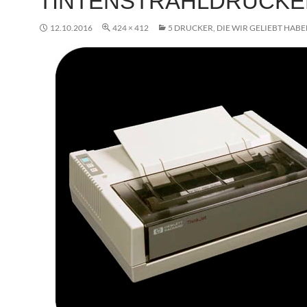
TINTENSTRAHLDRUCKE
12.10.2016
424 × 412
5 DRUCKER, DIE WIR GELIEBT HAB