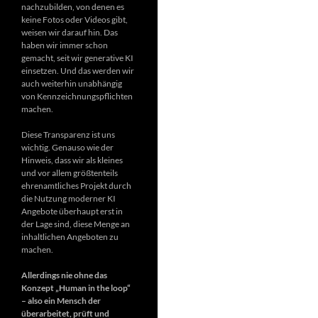
nachzubilden, von denen es
keine Fotos oder Videos gibt,
weisen wir darauf hin. Das
haben wir immer schon
gemacht, seit wir generative KI
einsetzen. Und das werden wir
auch weiterhin unabhängig
von Kennzeichnungspflichten
machen.
Diese Transparenz ist uns
wichtig. Genauso wie der
Hinweis, dass wir als kleines
und vor allem größtenteils
ehrenamtliches Projekt durch
die Nutzung moderner KI
Angebote überhaupt erst in
der Lage sind, diese Menge an
inhaltlichen Angeboten zu
machen.
Allerdings nie ohne das
Konzept „Human in the loop“
– also ein Mensch der
überarbeitet, prüft und