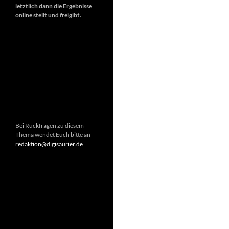
letztlich dann die Ergebnisse
online stellt und freigibt.
Bei Rückfragen zu diesem
Thema wendet Euch bitte an
redaktion@digisaurier.de