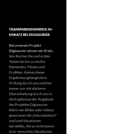
TRANSPARENZHINWEIS: KI-
EINSATZ BEI DIGISAURIER
Bei unserem Projekt
Digisaurier setzen wir KI ein.
Von Recherche und ersten
Texten bis hin zu Audio-
Elementen, Filmen und
Grafiken. Keines dieser
Ergebnisse gelangt ohne
Prüfung durch uns und fast
immer nur mit stärkerer
Überarbeitung durch uns in
die Ergebnisse der Angebote
des Projektes Digisaurier.
Wenn wir Bilder oder Videos
generieren die „fotorealistisch“
sind und Situationen
darstellen, die so nicht waren
bzw. versuchen Situationen