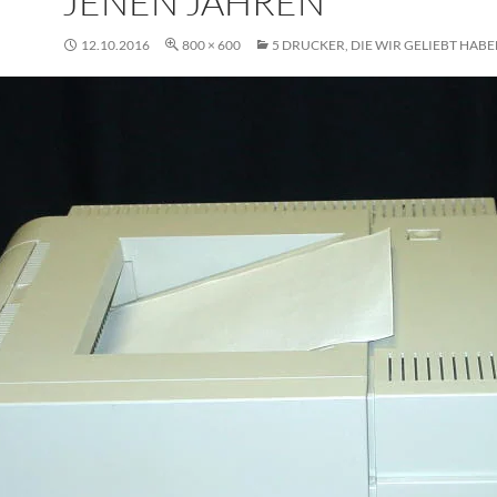
JENEN JAHREN
12.10.2016
800 × 600
5 DRUCKER, DIE WIR GELIEBT HAB