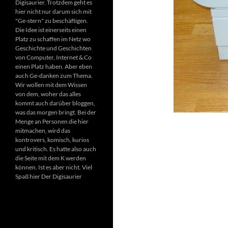
Digisaurier. Trotzdem geht es
hier nicht nur darum sich mit
"Ge-stern" zu beschäftigen.
Die Idee ist einerseits einen
Platz zu schaffen im Netz wo
Geschichte und Geschichten
von Computer, Internet & Co
einen Platz haben. Aber eben
auch Ge-danken zum Thema.
Wir wollen mit dem Wissen
von dem, woher das alles
kommt auch darüber bloggen,
was das morgen bringt. Bei der
Menge an Personen die hier
mitmachen, wird das
kontrovers, komisch, kurios
und kritisch. Es hatte also auch
die Seite mit dem K werden
können. Ist es aber nicht. Viel
Spaß hier Der Digisaurier