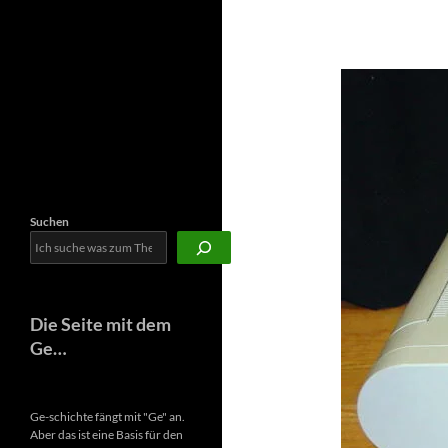
Newsletter
Suchen
Die Seite mit dem
Ge…
Ge-schichte fängt mit "Ge" an.
Aber das ist eine Basis für den