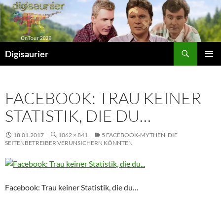
Zum
Inhalt
springen
Suchen
Digisaurier
PRIMÄR
MENÜ
FACEBOOK: TRAU KEINER
STATISTIK, DIE DU…
18.01.2017
1062 × 841
5 FACEBOOK-MYTHEN, DIE
SEITENBETREIBER VERUNSICHERN KÖNNTEN
Facebook: Trau keiner Statistik, die du…