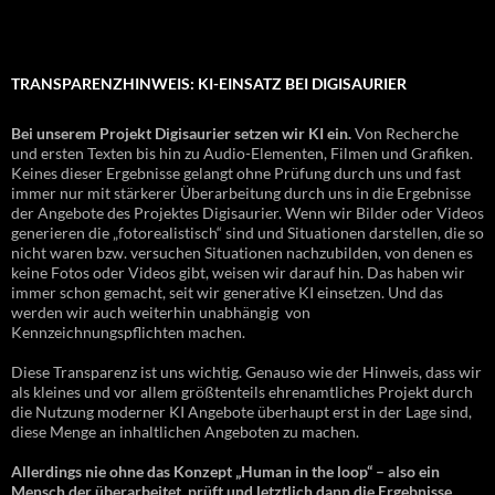
TRANSPARENZHINWEIS: KI-EINSATZ BEI DIGISAURIER
Bei unserem Projekt Digisaurier setzen wir KI ein.
Von Recherche
und ersten Texten bis hin zu Audio-Elementen, Filmen und Grafiken.
Keines dieser Ergebnisse gelangt ohne Prüfung durch uns und fast
immer nur mit stärkerer Überarbeitung durch uns in die Ergebnisse
der Angebote des Projektes Digisaurier. Wenn wir Bilder oder Videos
generieren die „fotorealistisch“ sind und Situationen darstellen, die so
nicht waren bzw. versuchen Situationen nachzubilden, von denen es
keine Fotos oder Videos gibt, weisen wir darauf hin. Das haben wir
immer schon gemacht, seit wir generative KI einsetzen. Und das
werden wir auch weiterhin unabhängig von
Kennzeichnungspflichten machen.
Diese Transparenz ist uns wichtig. Genauso wie der Hinweis, dass wir
als kleines und vor allem größtenteils ehrenamtliches Projekt durch
die Nutzung moderner KI Angebote überhaupt erst in der Lage sind,
diese Menge an inhaltlichen Angeboten zu machen.
Allerdings nie ohne das Konzept „Human in the loop“ – also ein
Mensch der überarbeitet, prüft und letztlich dann die Ergebnisse