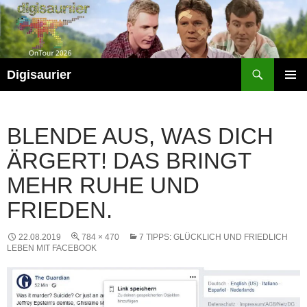
Zum
Inhalt
springen
Suchen
Digisaurier
PRIMÄR
MENÜ
BLENDE AUS, WAS DICH
ÄRGERT! DAS BRINGT
MEHR RUHE UND
FRIEDEN.
22.08.2019
784 × 470
7 TIPPS: GLÜCKLICH UND FRIEDLICH
LEBEN MIT FACEBOOK