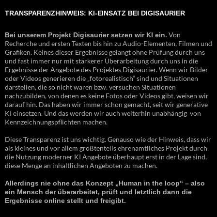
TRANSPARENZHINWEIS: KI-EINSATZ BEI DIGISAURIER
Von
Bei unserem Projekt Digisaurier setzen wir KI ein.
Recherche und ersten Texten bis hin zu Audio-Elementen, Filmen und
Grafiken. Keines dieser Ergebnisse gelangt ohne Prüfung durch uns
und fast immer nur mit stärkerer Überarbeitung durch uns in die
Ergebnisse der Angebote des Projektes Digisaurier. Wenn wir Bilder
oder Videos generieren die „fotorealistisch“ sind und Situationen
darstellen, die so nicht waren bzw. versuchen Situationen
nachzubilden, von denen es keine Fotos oder Videos gibt, weisen wir
darauf hin. Das haben wir immer schon gemacht, seit wir generative
KI einsetzen. Und das werden wir auch weiterhin unabhängig von
Kennzeichnungspflichten machen.
Diese Transparenz ist uns wichtig. Genauso wie der Hinweis, dass wir
als kleines und vor allem größtenteils ehrenamtliches Projekt durch
die Nutzung moderner KI Angebote überhaupt erst in der Lage sind,
diese Menge an inhaltlichen Angeboten zu machen.
Allerdings nie ohne das Konzept „Human in the loop“ – also
ein Mensch der überarbeitet, prüft und letztlich dann die
Ergebnisse online stellt und freigibt.