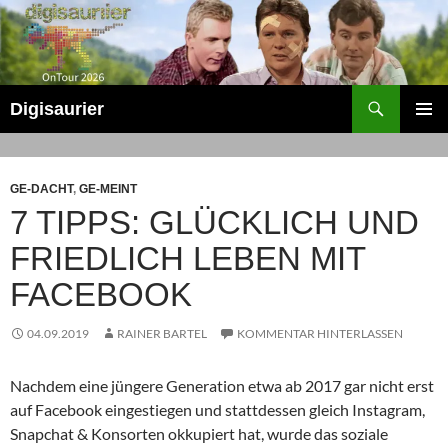
Zum
Inhalt
springen
Suchen
Digisaurier
PRIMÄR
MENÜ
GE-DACHT
,
GE-MEINT
7 TIPPS: GLÜCKLICH UND
FRIEDLICH LEBEN MIT
FACEBOOK
04.09.2019
RAINER BARTEL
KOMMENTAR HINTERLASSEN
Nachdem eine jüngere Generation etwa ab 2017 gar nicht erst
auf Facebook eingestiegen und stattdessen gleich Instagram,
Snapchat & Konsorten okkupiert hat, wurde das soziale