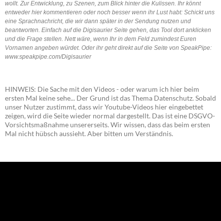
wollt. Zur Entwicklung, zu Szenen, zum Blick hinter die Kulissen. Ihr könnt
entweder hier kommentieren oder noch besser wenn ihr Lust habt: Schickt uns
eine Sprachnachricht, die wir dann später in der Sendung nutzen und
beantworten. Einfach auf die Digisaurier Seite gehen, das Tool dort anklicken
und die Frage stellen. Nett wäre, wenn Ihr in dem Feld zumindest Euren
Vornamen angeben würdet. Oder ihr geht direkt auf die Seite von SpeakPipe:
www.speakpipe.com/Digisaurier
HINWEIS: Die Sache mit den Videos - oder warum ich hier beim
ersten Mal keine sehe... Der Grund ist das Thema Datenschutz. Sobald
unser Nutzer zustimmt, dass wir Youtube-Videos hier eingebettet
zeigen, wird die Seite wieder normal dargestellt. Das ist eine DSGVO-
Vorsichtsmaßnahme unsererseits. Wir wissen, dass das beim ersten
Mal nicht hübsch aussieht. Aber bitten um Verständnis.
NEU: Der Digisaurier-Newsletter