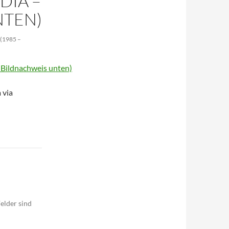
DIA –
NTEN)
(1985 –
 via
elder sind