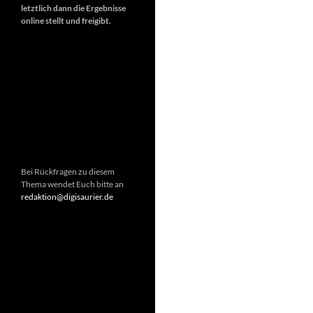
letztlich dann die Ergebnisse
online stellt und freigibt.
Bei Rückfragen zu diesem
Thema wendet Euch bitte an
redaktion@digisaurier.de