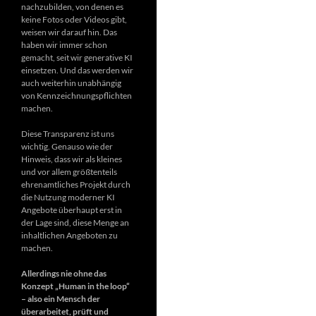
nachzubilden, von denen es
keine Fotos oder Videos gibt,
weisen wir darauf hin. Das
haben wir immer schon
gemacht, seit wir generative KI
einsetzen. Und das werden wir
auch weiterhin unabhängig
von Kennzeichnungspflichten
machen.
Diese Transparenz ist uns
wichtig. Genauso wie der
Hinweis, dass wir als kleines
und vor allem größtenteils
ehrenamtliches Projekt durch
die Nutzung moderner KI
Angebote überhaupt erst in
der Lage sind, diese Menge an
inhaltlichen Angeboten zu
machen.
Allerdings nie ohne das
Konzept „Human in the loop“
– also ein Mensch der
überarbeitet, prüft und