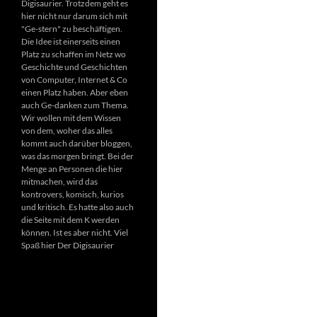
Digisaurier. Trotzdem geht es
hier nicht nur darum sich mit
"Ge-stern" zu beschäftigen.
Die Idee ist einerseits einen
Platz zu schaffen im Netz wo
Geschichte und Geschichten
von Computer, Internet & Co
einen Platz haben. Aber eben
auch Ge-danken zum Thema.
Wir wollen mit dem Wissen
von dem, woher das alles
kommt auch darüber bloggen,
was das morgen bringt. Bei der
Menge an Personen die hier
mitmachen, wird das
kontrovers, komisch, kurios
und kritisch. Es hatte also auch
die Seite mit dem K werden
können. Ist es aber nicht. Viel
Spaß hier Der Digisaurier