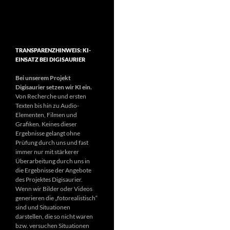
TRANSPARENZHINWEIS: KI-
EINSATZ BEI DIGISAURIER
Bei unserem Projekt
Digisaurier setzen wir KI ein.
Von Recherche und ersten
Texten bis hin zu Audio-
Elementen, Filmen und
Grafiken. Keines dieser
Ergebnisse gelangt ohne
Prüfung durch uns und fast
immer nur mit stärkerer
Überarbeitung durch uns in
die Ergebnisse der Angebote
des Projektes Digisaurier.
Wenn wir Bilder oder Videos
generieren die „fotorealistisch“
sind und Situationen
darstellen, die so nicht waren
bzw. versuchen Situationen