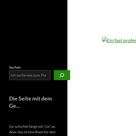
Newsletter
Suchen
Die Seite mit dem
Ge…
Ge-schichte fängt mit "Ge" an.
Aber das ist eine Basis für den