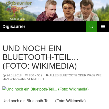
Zum
Inhalt
springen
Suchen
Digisaurier
PRIMÄR
MENÜ
UND NOCH EIN
BLUETOOTH-TEIL…
(FOTO: WIKIMEDIA)
24.01.2018
800 × 512
ALLES BLUETOOTH ODER WAS? WIE
MAN WIRRWARR VERMEIDET…
Und noch ein Bluetooth-Teil… (Foto: Wikimedia)