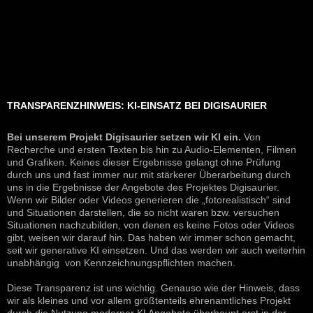
TRANSPARENZHINWEIS: KI-EINSATZ BEI DIGISAURIER
Bei unserem Projekt Digisaurier setzen wir KI ein.
Von
Recherche und ersten Texten bis hin zu Audio-Elementen, Filmen
und Grafiken. Keines dieser Ergebnisse gelangt ohne Prüfung
durch uns und fast immer nur mit stärkerer Überarbeitung durch
uns in die Ergebnisse der Angebote des Projektes Digisaurier.
Wenn wir Bilder oder Videos generieren die „fotorealistisch“ sind
und Situationen darstellen, die so nicht waren bzw. versuchen
Situationen nachzubilden, von denen es keine Fotos oder Videos
gibt, weisen wir darauf hin. Das haben wir immer schon gemacht,
seit wir generative KI einsetzen. Und das werden wir auch weiterhin
unabhängig von Kennzeichnungspflichten machen.
Diese Transparenz ist uns wichtig. Genauso wie der Hinweis, dass
wir als kleines und vor allem größtenteils ehrenamtliches Projekt
durch die Nutzung moderner KI Angebote überhaupt erst in der