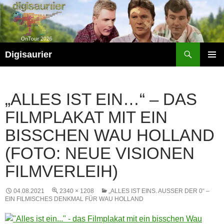
Zum
Inhalt
springen
Suchen
Digisaurier
PRIMÄR
MENÜ
„ALLES IST EIN…“ – DAS
FILMPLAKAT MIT EIN
BISSCHEN WAU HOLLAND
(FOTO: NEUE VISIONEN
FILMVERLEIH)
04.08.2021
2340 × 1208
„ALLES IST EINS. AUSSER DER 0“ – E
IN FILMISCHES DENKMAL FÜR WAU HOLLAND