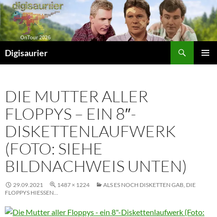
Zum
Inhalt
springen
Suchen
Digisaurier
PRIMÄR
MENÜ
DIE MUTTER ALLER
FLOPPYS – EIN 8″-
DISKETTENLAUFWERK
(FOTO: SIEHE
BILDNACHWEIS UNTEN)
29.09.2021
1487 × 1224
ALS ES NOCH DISKETTEN GAB, DIE
FLOPPYS HIESSEN…