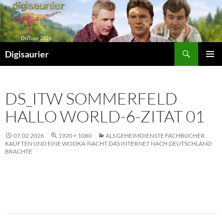
Zum
Inhalt
springen
Suchen
Digisaurier
PRIMÄR
MENÜ
DS_ITW SOMMERFELD
HALLO WORLD-6-ZITAT 01
07.02.2026
1920 × 1080
ALS GEHEIMDIENSTE FACHBÜCHER
KAUFTEN UND EINE WODKA-NACHT DAS INTERNET NACH DEUTSCHLAND
BRACHTE