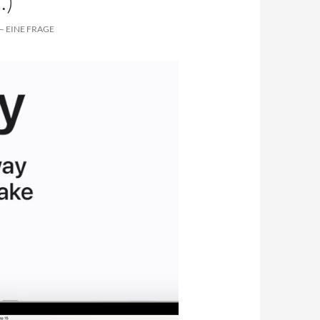
.)
– EINE FRAGE