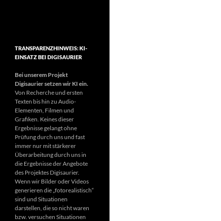
TRANSPARENZHINWEIS: KI-
EINSATZ BEI DIGISAURIER
Bei unserem Projekt
Digisaurier setzen wir KI ein.
Von Recherche und ersten
Texten bis hin zu Audio-
Elementen, Filmen und
Grafiken. Keines dieser
Ergebnisse gelangt ohne
Prüfung durch uns und fast
immer nur mit stärkerer
Überarbeitung durch uns in
die Ergebnisse der Angebote
des Projektes Digisaurier.
Wenn wir Bilder oder Videos
generieren die „fotorealistisch“
sind und Situationen
darstellen, die so nicht waren
bzw. versuchen Situationen