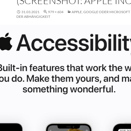
(SCREENSHOT: APPLE INC
31.03.2021
979 × 604
APPLE, GOOGLE ODER MICROSOFT 
DER ABHÄNGIGKEIT