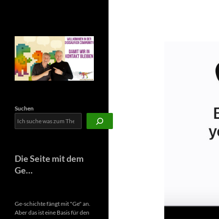
Newsletter
Suchen
Die Seite mit dem
Ge…
Ge-schichte fängt mit "Ge" an.
Aber das ist eine Basis für den