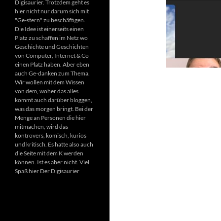
Digisaurier. Trotzdem geht es
hier nicht nur darum sich mit
"Ge-stern" zu beschäftigen.
Die Idee ist einerseits einen
Platz zu schaffen im Netz wo
Geschichte und Geschichten
von Computer, Internet & Co
einen Platz haben. Aber eben
auch Ge-danken zum Thema.
Wir wollen mit dem Wissen
von dem, woher das alles
kommt auch darüber bloggen,
was das morgen bringt. Bei der
Menge an Personen die hier
mitmachen, wird das
kontrovers, komisch, kurios
und kritisch. Es hatte also auch
die Seite mit dem K werden
können. Ist es aber nicht. Viel
Spaß hier Der Digisaurier