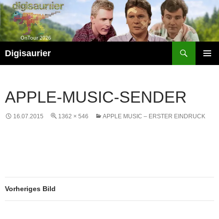
Zum
Inhalt
springen
Suchen
Digisaurier
PRIMÄR
MENÜ
APPLE-MUSIC-SENDER
16.07.2015
1362 × 546
APPLE MUSIC – ERSTER EINDRUCK
Vorheriges Bild