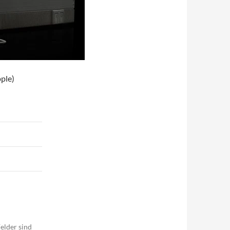
pple)
elder sind