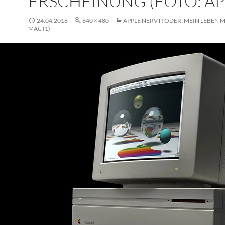
ERSCHEINUNG (FOTO: AP
24.04.2016
640 × 480
APPLE NERVT! ODER: MEIN LEBEN 
MAC (1)