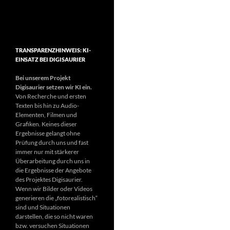
TRANSPARENZHINWEIS: KI-
EINSATZ BEI DIGISAURIER
Bei unserem Projekt
Digisaurier setzen wir KI ein.
Von Recherche und ersten
Texten bis hin zu Audio-
Elementen, Filmen und
Grafiken. Keines dieser
Ergebnisse gelangt ohne
Prüfung durch uns und fast
immer nur mit stärkerer
Überarbeitung durch uns in
die Ergebnisse der Angebote
des Projektes Digisaurier.
Wenn wir Bilder oder Videos
generieren die „fotorealistisch“
sind und Situationen
darstellen, die so nicht waren
bzw. versuchen Situationen