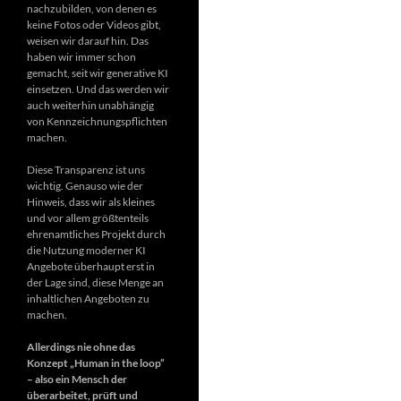
nachzubilden, von denen es
keine Fotos oder Videos gibt,
weisen wir darauf hin. Das
haben wir immer schon
gemacht, seit wir generative KI
einsetzen. Und das werden wir
auch weiterhin unabhängig
von Kennzeichnungspflichten
machen.
Diese Transparenz ist uns
wichtig. Genauso wie der
Hinweis, dass wir als kleines
und vor allem größtenteils
ehrenamtliches Projekt durch
die Nutzung moderner KI
Angebote überhaupt erst in
der Lage sind, diese Menge an
inhaltlichen Angeboten zu
machen.
Allerdings nie ohne das
Konzept „Human in the loop“
– also ein Mensch der
überarbeitet, prüft und