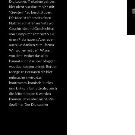
Digisaurier. Trotzdem geht es
hier nicht nur darum sich mit
"Ge-stern" zu beschäftigen.
Die Idee ist einerseits einen
Platz zu schaffen im Netz wo
Geschichte und Geschichten
von Computer, Internet & Co
einen Platz haben. Aber eben
auch Ge-danken zum Thema.
Wir wollen mit dem Wissen
von dem, woher das alles
kommt auch darüber bloggen,
was das morgen bringt. Bei der
Menge an Personen die hier
mitmachen, wird das
kontrovers, komisch, kurios
und kritisch. Es hatte also auch
die Seite mit dem K werden
können. Ist es aber nicht. Viel
Spaß hier Der Digisaurier