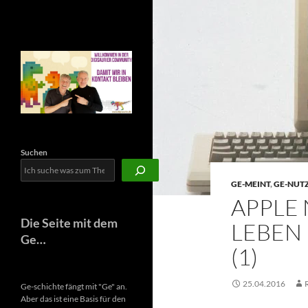
Newsletter
Suchen
GE-MEINT
,
GE-NUT
APPLE 
Die Seite mit dem
LEBEN
Ge…
(1)
25.04.2016
Ge-schichte fängt mit "Ge" an.
Aber das ist eine Basis für den