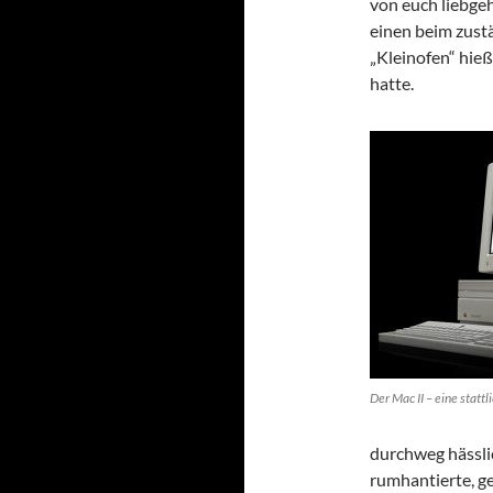
von euch liebgeh
einen beim zust
„Kleinofen“ hieß
hatte.
Der Mac II – eine statt
durchweg hässli
rumhantierte, ge