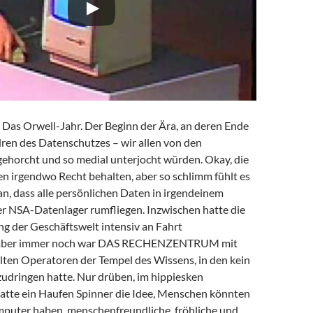
Das Orwell-Jahr. Der Beginn der Ära, an deren Ende
dren des Datenschutzes – wir allen von den
horcht und so medial unterjocht würden. Okay, die
n irgendwo Recht behalten, aber so schlimm fühlt es
t an, dass alle persönlichen Daten in irgendeinem
r NSA-Datenlager rumfliegen. Inzwischen hatte die
g der Geschäftswelt intensiv an Fahrt
aber immer noch war DAS RECHENZENTRUM mit
lten Operatoren der Tempel des Wissens, in den kein
udringen hatte. Nur drüben, im hippiesken
 hatte ein Haufen Spinner die Idee, Menschen könnten
puter haben, menschenfreundliche, fröhliche und