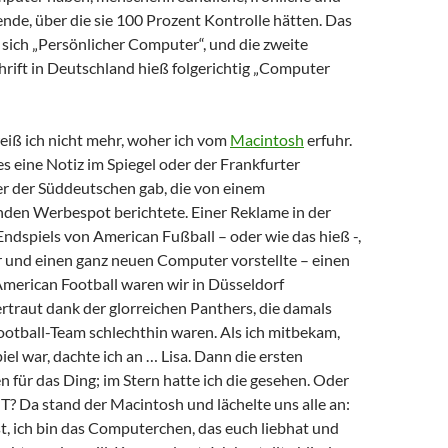
ende, über die sie 100 Prozent Kontrolle hätten. Das
sich „Persönlicher Computer“, und die zweite
rift in Deutschland hieß folgerichtig „Computer
eiß ich nicht mehr, woher ich vom
Macintosh
erfuhr.
es eine Notiz im Spiegel oder der Frankfurter
r der Süddeutschen gab, die von einem
den Werbespot berichtete. Einer Reklame in der
Endspiels von American Fußball – oder wie das hieß -,
r und einen ganz neuen Computer vorstellte – einen
American Football waren wir in Düsseldorf
rtraut dank der glorreichen Panthers, die damals
otball-Team schlechthin waren. Als ich mitbekam,
iel war, dachte ich an … Lisa. Dann die ersten
 für das Ding; im Stern hatte ich die gesehen. Oder
IT? Da stand der Macintosh und lächelte uns alle an:
t, ich bin das Computerchen, das euch liebhat und