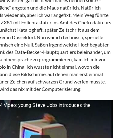
 wir wussten gar nicht wie man es nennen sollte –
äche“ angetan und die Maus natürlich. Natürlich
s wieder ab, aber ich war angefixt. Mein Weg führte
 ZX81 mit Folientastatur ins Amt des Chefredakteurs
unächst Katalogheft, später Zeitschrift aus dem
r in Düsseldorf. Nun war ich technisch, spezielle
hnisch eine Null. Saßen irgendwelche Hochbegabten
nk des Data-Becker-Hauptquartiers beieinander, um
schinensprache zu programmieren, kam ich mir vor
lo in China: Ich wusste nicht einmal, wovon die
ann diese Bildschirme, auf denen man erst einmal
üner Zeichen auf schwarzen Grund werfen musste.
 wird das nix mit der Computerisierung.
4 Video: young Steve Jobs introduces the