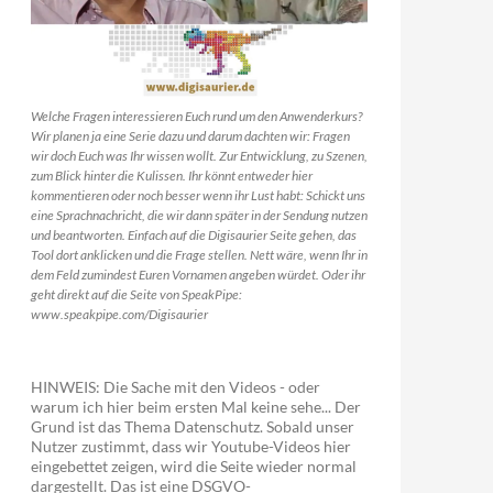
Welche Fragen interessieren Euch rund um den Anwenderkurs?
Wir planen ja eine Serie dazu und darum dachten wir: Fragen
wir doch Euch was Ihr wissen wollt. Zur Entwicklung, zu Szenen,
zum Blick hinter die Kulissen. Ihr könnt entweder hier
kommentieren oder noch besser wenn ihr Lust habt: Schickt uns
eine Sprachnachricht, die wir dann später in der Sendung nutzen
und beantworten. Einfach auf die Digisaurier Seite gehen, das
Tool dort anklicken und die Frage stellen. Nett wäre, wenn Ihr in
dem Feld zumindest Euren Vornamen angeben würdet. Oder ihr
geht direkt auf die Seite von SpeakPipe:
www.speakpipe.com/Digisaurier
HINWEIS: Die Sache mit den Videos - oder
warum ich hier beim ersten Mal keine sehe... Der
Grund ist das Thema Datenschutz. Sobald unser
Nutzer zustimmt, dass wir Youtube-Videos hier
eingebettet zeigen, wird die Seite wieder normal
dargestellt. Das ist eine DSGVO-