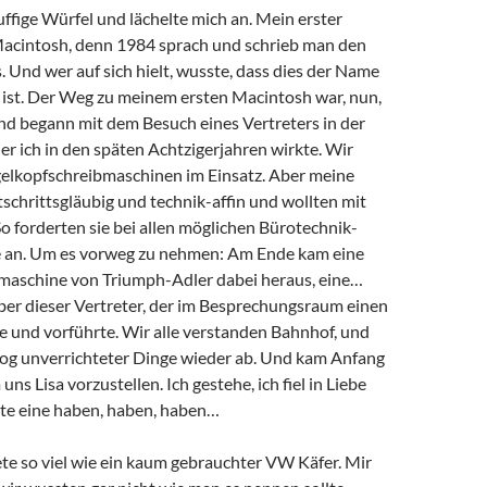
ffige Würfel und lächelte mich an. Mein erster
Macintosh, denn 1984 sprach und schrieb man den
Und wer auf sich hielt, wusste, dass dies der Name
e ist. Der Weg zu meinem ersten Macintosh war, nun,
d begann mit dem Besuch eines Vertreters in der
er ich in den späten Achtzigerjahren wirkte. Wir
lkopfschreibmaschinen im Einsatz. Aber meine
schrittsgläubig und technik-affin und wollten mit
So forderten sie bei allen möglichen Bürotechnik-
 an. Um es vorweg zu nehmen: Am Ende kam eine
maschine von Triumph-Adler dabei heraus, eine…
er dieser Vertreter, der im Besprechungsraum einen
e und vorführte. Wir alle verstanden Bahnhof, und
og unverrichteter Dinge wieder ab. Und kam Anfang
ns Lisa vorzustellen. Ich gestehe, ich fiel in Liebe
llte eine haben, haben, haben…
tete so viel wie ein kaum gebrauchter VW Käfer. Mir