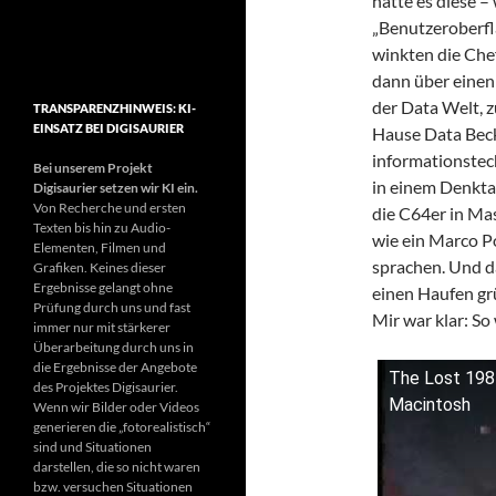
hatte es diese –
„Benutzeroberfl
winkten die Chef
dann über einen
der Data Welt, z
TRANSPARENZHINWEIS: KI-
EINSATZ BEI DIGISAURIER
Hause Data Becke
informationstec
Bei unserem Projekt
in einem Denkta
Digisaurier setzen wir KI ein.
Von Recherche und ersten
die C64er in Ma
Texten bis hin zu Audio-
wie ein Marco Po
Elementen, Filmen und
sprachen. Und d
Grafiken. Keines dieser
Ergebnisse gelangt ohne
einen Haufen gr
Prüfung durch uns und fast
Mir war klar: So
immer nur mit stärkerer
Überarbeitung durch uns in
die Ergebnisse der Angebote
The Lost 198
des Projektes Digisaurier.
Macintosh
Wenn wir Bilder oder Videos
generieren die „fotorealistisch“
sind und Situationen
darstellen, die so nicht waren
bzw. versuchen Situationen