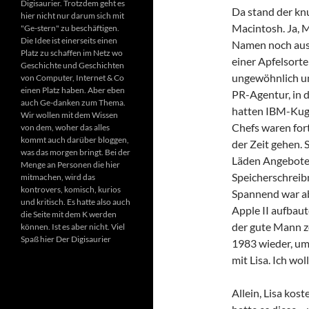
Digisaurier. Trotzdem geht es
Da stand der knu
hier nicht nur darum sich mit
Macintosh. Ja, 
"Ge-stern" zu beschäftigen.
Die Idee ist einerseits einen
Namen noch aus. 
Platz zu schaffen im Netz wo
einer Apfelsort
Geschichte und Geschichten
ungewöhnlich un
von Computer, Internet & Co
einen Platz haben. Aber eben
PR-Agentur, in d
auch Ge-danken zum Thema.
hatten IBM-Kuge
Wir wollen mit dem Wissen
Chefs waren fort
von dem, woher das alles
kommt auch darüber bloggen,
der Zeit gehen. 
was das morgen bringt. Bei der
Läden Angebote
Menge an Personen die hier
Speicherschreib
mitmachen, wird das
kontrovers, komisch, kurios
Spannend war ab
und kritisch. Es hatte also auch
Apple II aufbaut
die Seite mit dem K werden
der gute Mann z
können. Ist es aber nicht. Viel
Spaß hier Der Digisaurier
1983 wieder, um u
mit Lisa. Ich wo
Allein, Lisa kos