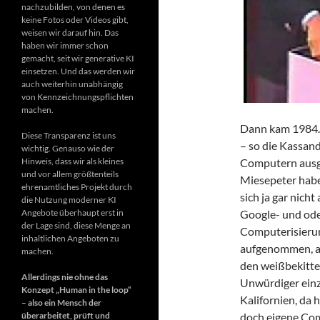
nachzubilden, von denen es
keine Fotos oder Videos gibt,
weisen wir darauf hin. Das
haben wir immer schon
gemacht, seit wir generative KI
einsetzen. Und das werden wir
auch weiterhin unabhängig
von Kennzeichnungspflichten
machen.
Dann kam 1984. 
Diese Transparenz ist uns
– so die Kassan
wichtig. Genauso wie der
Computern ausge
Hinweis, dass wir als kleines
und vor allem größtenteils
Miesepeter habe
ehrenamtliches Projekt durch
sich ja gar nich
die Nutzung moderner KI
Google- und ode
Angebote überhaupt erst in
der Lage sind, diese Menge an
Computerisierun
inhaltlichen Angeboten zu
aufgenommen, 
machen.
den weißbekitte
Allerdings nie ohne das
Unwürdiger einz
Konzept „Human in the loop“
Kalifornien, da
– also ein Mensch der
doch eigene Com
überarbeitet, prüft und