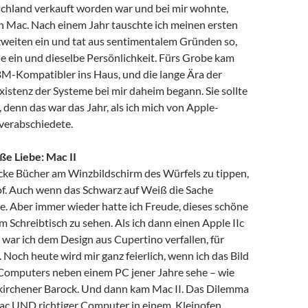
tschland verkauft worden war und bei mir wohnte,
ch Mac. Nach einem Jahr tauschte ich meinen ersten
weiten ein und tat aus sentimentalem Gründen so,
ide ein und dieselbe Persönlichkeit. Fürs Grobe kam
BM-Kompatibler ins Haus, und die lange Ära der
xistenz der Systeme bei mir daheim begann. Sie sollte
 denn das war das Jahr, als ich mich von Apple-
 verabschiedete.
ße Liebe: Mac II
icke Bücher am Winzbildschirm des Würfels zu tippen,
of. Auch wenn das Schwarz auf Weiß die Sache
e. Aber immer wieder hatte ich Freude, dieses schöne
 Schreibtisch zu sehen. Als ich dann einen Apple IIc
war ich dem Design aus Cupertino verfallen, für
. Noch heute wird mir ganz feierlich, wenn ich das Bild
-Computers neben einem PC jener Jahre sehe – wie
kirchener Barock. Und dann kam Mac II. Das Dilemma
Mac UND richtiger Computer in einem. Kleinofen