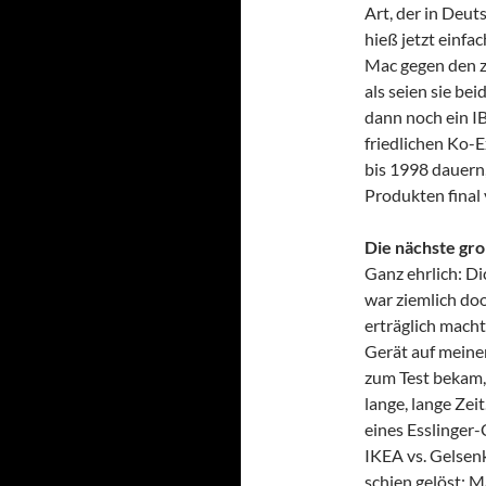
Art, der in Deu
hieß jetzt einfa
Mac gegen den z
als seien sie be
dann noch ein I
friedlichen Ko-E
bis 1998 dauern,
Produkten final
Die nächste gro
Ganz ehrlich: D
war ziemlich do
erträglich macht
Gerät auf meinem
zum Test bekam, 
lange, lange Zeit
eines Esslinger
IKEA vs. Gelsen
schien gelöst: 