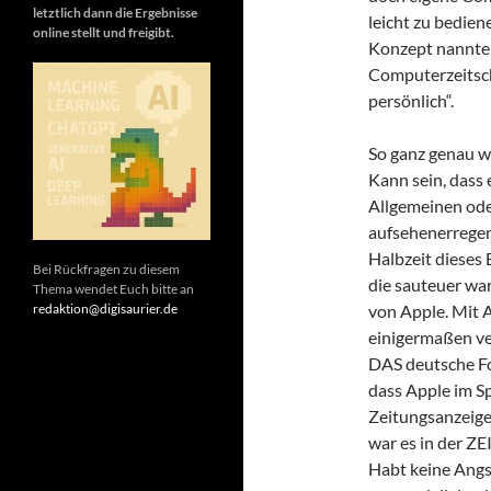
letztlich dann die Ergebnisse
leicht zu bedien
online stellt und freigibt.
Konzept nannte 
Computerzeitsch
persönlich“.
So ganz genau w
Kann sein, dass 
Allgemeinen ode
aufsehenerregen
Halbzeit dieses 
Bei Rückfragen zu diesem
die sauteuer wa
Thema wendet Euch bitte an
von Apple. Mit 
redaktion@digisaurier.de
einigermaßen ve
DAS deutsche Fo
dass Apple im Sp
Zeitungsanzeigen
war es in der ZE
Habt keine Angs