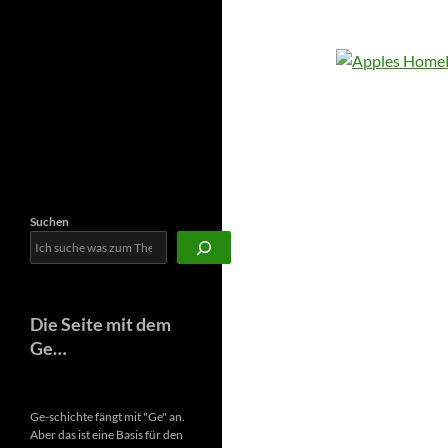
Newsletter
Suchen
Die Seite mit dem
Ge…
Ge-schichte fängt mit "Ge" an.
Aber das ist eine Basis für den