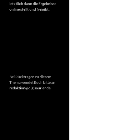
letztlich dann die Ergebnisse
online stellt und freigibt.
Bei Rückfragen zu diesem
Thema wendet Euch bitte an
redaktion@digisaurier.de