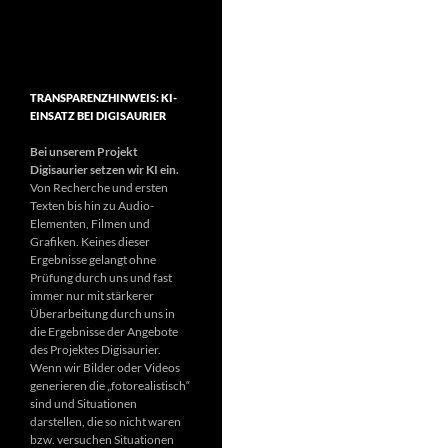
TRANSPARENZHINWEIS: KI-
EINSATZ BEI DIGISAURIER
Bei unserem Projekt
Digisaurier setzen wir KI ein.
Von Recherche und ersten
Texten bis hin zu Audio-
Elementen, Filmen und
Grafiken. Keines dieser
Ergebnisse gelangt ohne
Prüfung durch uns und fast
immer nur mit stärkerer
Überarbeitung durch uns in
die Ergebnisse der Angebote
des Projektes Digisaurier.
Wenn wir Bilder oder Videos
generieren die „fotorealistisch“
sind und Situationen
darstellen, die so nicht waren
bzw. versuchen Situationen