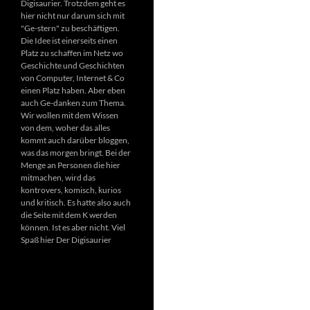
Digisaurier. Trotzdem geht es
hier nicht nur darum sich mit
"Ge-stern" zu beschäftigen.
Die Idee ist einerseits einen
Platz zu schaffen im Netz wo
Geschichte und Geschichten
von Computer, Internet & Co
einen Platz haben. Aber eben
auch Ge-danken zum Thema.
Wir wollen mit dem Wissen
von dem, woher das alles
kommt auch darüber bloggen,
was das morgen bringt. Bei der
Menge an Personen die hier
mitmachen, wird das
kontrovers, komisch, kurios
und kritisch. Es hatte also auch
die Seite mit dem K werden
können. Ist es aber nicht. Viel
Spaß hier Der Digisaurier