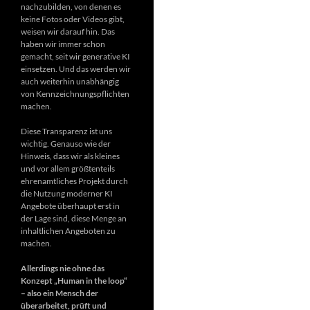
nachzubilden, von denen es
keine Fotos oder Videos gibt,
weisen wir darauf hin. Das
haben wir immer schon
gemacht, seit wir generative KI
einsetzen. Und das werden wir
auch weiterhin unabhängig
von Kennzeichnungspflichten
machen.
Diese Transparenz ist uns
wichtig. Genauso wie der
Hinweis, dass wir als kleines
und vor allem größtenteils
ehrenamtliches Projekt durch
die Nutzung moderner KI
Angebote überhaupt erst in
der Lage sind, diese Menge an
inhaltlichen Angeboten zu
machen.
Allerdings nie ohne das
Konzept „Human in the loop“
– also ein Mensch der
überarbeitet, prüft und