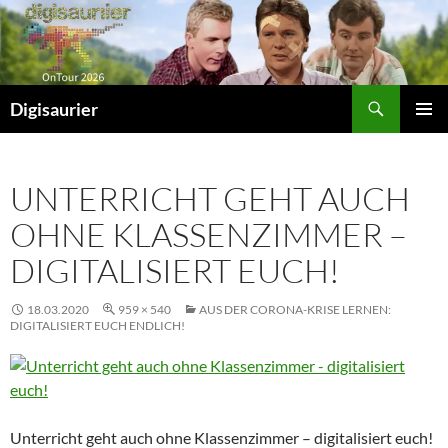
Zum
Inhalt
springen
Suchen
Digisaurier
PRIMÄR
MENÜ
UNTERRICHT GEHT AUCH
OHNE KLASSENZIMMER –
DIGITALISIERT EUCH!
18.03.2020
959 × 540
AUS DER CORONA-KRISE LERNEN:
DIGITALISIERT EUCH ENDLICH!
Unterricht geht auch ohne Klassenzimmer – digitalisiert euch!