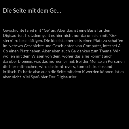
Die Seite mit dem Ge…
Ge-schichte fängt mit "Ge" an. Aber das ist eine Basis für den
Digisaurier. Trotzdem geht es hier nicht nur darum sich mit "Ge-
stern" zu beschäftigen. Die Idee ist einerseits einen Platz zu schaffen
im Netz wo Geschichte und Geschichten von Computer, Internet &
Co einen Platz haben. Aber eben auch Ge-danken zum Thema. Wir
wollen mit dem Wissen von dem, woher das alles kommt auch
darüber bloggen, was das morgen bringt. Bei der Menge an Personen
die hier mitmachen, wird das kontrovers, komisch, kurios und
kritisch. Es hatte also auch die Seite mit dem K werden können. Ist es
aber nicht. Viel Spaß hier Der Digisaurier