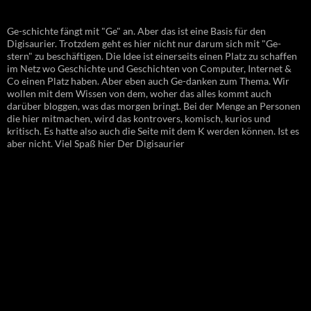
Ge-schichte fängt mit "Ge" an. Aber das ist eine Basis für den
Digisaurier. Trotzdem geht es hier nicht nur darum sich mit "Ge-
stern" zu beschäftigen. Die Idee ist einerseits einen Platz zu schaffen
im Netz wo Geschichte und Geschichten von Computer, Internet &
Co einen Platz haben. Aber eben auch Ge-danken zum Thema. Wir
wollen mit dem Wissen von dem, woher das alles kommt auch
darüber bloggen, was das morgen bringt. Bei der Menge an Personen
die hier mitmachen, wird das kontrovers, komisch, kurios und
kritisch. Es hatte also auch die Seite mit dem K werden können. Ist es
aber nicht. Viel Spaß hier Der Digisaurier