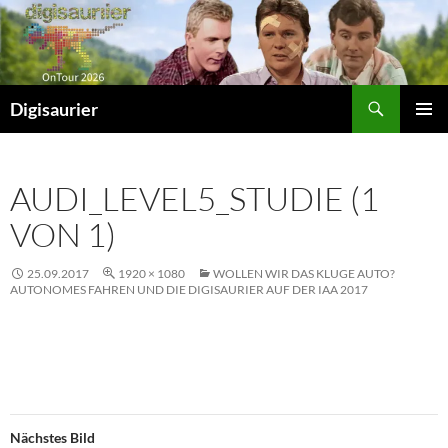
Zum
Inhalt
springen
Suchen
Digisaurier
PRIMÄR
MENÜ
AUDI_LEVEL5_STUDIE (1
VON 1)
25.09.2017
1920 × 1080
WOLLEN WIR DAS KLUGE AUTO?
AUTONOMES FAHREN UND DIE DIGISAURIER AUF DER IAA 2017
Nächstes Bild