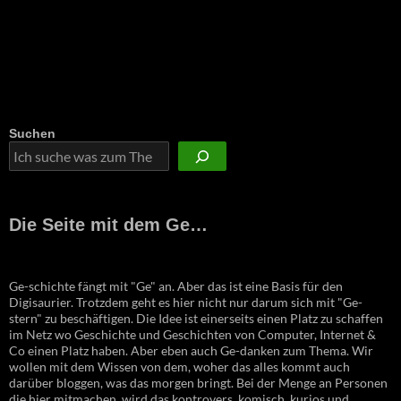
Suchen
Die Seite mit dem Ge…
Ge-schichte fängt mit "Ge" an. Aber das ist eine Basis für den
Digisaurier. Trotzdem geht es hier nicht nur darum sich mit "Ge-
stern" zu beschäftigen. Die Idee ist einerseits einen Platz zu schaffen
im Netz wo Geschichte und Geschichten von Computer, Internet &
Co einen Platz haben. Aber eben auch Ge-danken zum Thema. Wir
wollen mit dem Wissen von dem, woher das alles kommt auch
darüber bloggen, was das morgen bringt. Bei der Menge an Personen
die hier mitmachen, wird das kontrovers, komisch, kurios und