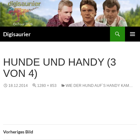
Zum
Inhalt
springen
Suchen
Digisaurier
PRIMÄR
MENÜ
HUNDE UND HANDY (3
VON 4)
18.12.2014
1280 × 853
WIE DER HUND AUF´S HANDY KAM…
Vorheriges Bild