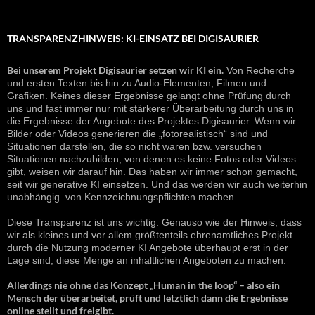
TRANSPARENZHINWEIS: KI-EINSATZ BEI DIGISAURIER
Bei unserem Projekt Digisaurier setzen wir KI ein.
Von Recherche
und ersten Texten bis hin zu Audio-Elementen, Filmen und
Grafiken. Keines dieser Ergebnisse gelangt ohne Prüfung durch
uns und fast immer nur mit stärkerer Überarbeitung durch uns in
die Ergebnisse der Angebote des Projektes Digisaurier. Wenn wir
Bilder oder Videos generieren die „fotorealistisch“ sind und
Situationen darstellen, die so nicht waren bzw. versuchen
Situationen nachzubilden, von denen es keine Fotos oder Videos
gibt, weisen wir darauf hin. Das haben wir immer schon gemacht,
seit wir generative KI einsetzen. Und das werden wir auch weiterhin
unabhängig von Kennzeichnungspflichten machen.
Diese Transparenz ist uns wichtig. Genauso wie der Hinweis, dass
wir als kleines und vor allem größtenteils ehrenamtliches Projekt
durch die Nutzung moderner KI Angebote überhaupt erst in der
Lage sind, diese Menge an inhaltlichen Angeboten zu machen.
Allerdings nie ohne das Konzept „Human in the loop“ – also ein
Mensch der überarbeitet, prüft und letztlich dann die Ergebnisse
online stellt und freigibt.