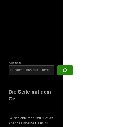
Newsletter
Suchen
Die Seite mit dem
Ge…
Ge-schichte fängt mit "Ge" an.
Aber das ist eine Basis für