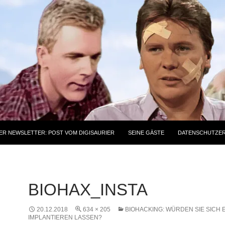
ER NEWSLETTER: POST VOM DIGISAURIER
SEINE GÄSTE
DATENSCHUTZE
BIOHAX_INSTA
20.12.2018
634 × 205
BIOHACKING: WÜRDEN SIE SICH 
IMPLANTIEREN LASSEN?