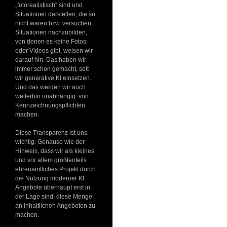
„fotorealistisch“ sind und
Situationen darstellen, die so
nicht waren bzw. versuchen
Situationen nachzubilden,
von denen es keine Fotos
oder Videos gibt, weisen wir
darauf hin. Das haben wir
immer schon gemacht, seit
wir generative KI einsetzen.
Und das werden wir auch
weiterhin unabhängig von
Kennzeichnungspflichten
machen.
Diese Transparenz ist uns
wichtig. Genauso wie der
Hinweis, dass wir als kleines
und vor allem größtenteils
ehrenamtliches Projekt durch
die Nutzung moderner KI
Angebote überhaupt erst in
der Lage sind, diese Menge
an inhaltlichen Angeboten zu
machen.