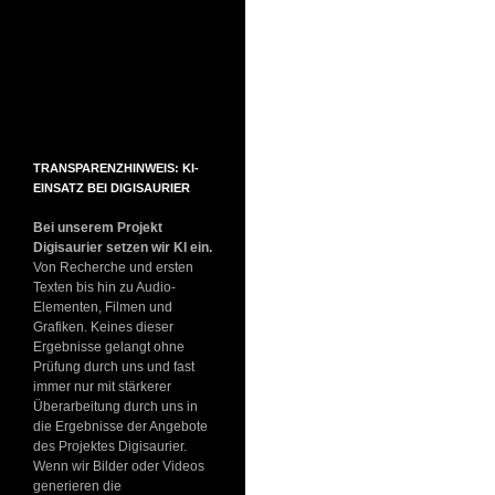
TRANSPARENZHINWEIS: KI-
EINSATZ BEI DIGISAURIER
Bei unserem Projekt
Digisaurier setzen wir KI ein.
Von Recherche und ersten
Texten bis hin zu Audio-
Elementen, Filmen und
Grafiken. Keines dieser
Ergebnisse gelangt ohne
Prüfung durch uns und fast
immer nur mit stärkerer
Überarbeitung durch uns in
die Ergebnisse der Angebote
des Projektes Digisaurier.
Wenn wir Bilder oder Videos
generieren die