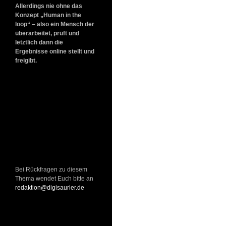
Allerdings nie ohne das
Konzept „Human in the
loop“ – also ein Mensch der
überarbeitet, prüft und
letztlich dann die
Ergebnisse online stellt und
freigibt.
Bei Rückfragen zu diesem
Thema wendet Euch bitte an
redaktion@digisaurier.de