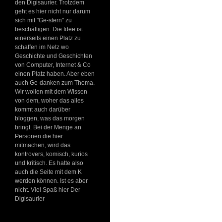
den Digisaurier. Trotzdem
geht es hier nicht nur darum
sich mit "Ge-stern" zu
beschäftigen. Die Idee ist
einerseits einen Platz zu
schaffen im Netz wo
Geschichte und Geschichten
von Computer, Internet & Co
einen Platz haben. Aber eben
auch Ge-danken zum Thema.
Wir wollen mit dem Wissen
von dem, woher das alles
kommt auch darüber
bloggen, was das morgen
bringt. Bei der Menge an
Personen die hier
mitmachen, wird das
kontrovers, komisch, kurios
und kritisch. Es hatte also
auch die Seite mit dem K
werden können. Ist es aber
nicht. Viel Spaß hier Der
Digisaurier