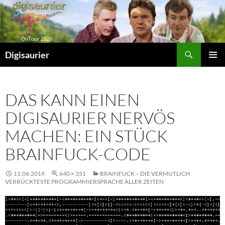
Zum
Inhalt
springen
Suchen
Digisaurier
PRIMÄR
MENÜ
DAS KANN EINEN
DIGISAURIER NERVÖS
MACHEN: EIN STÜCK
BRAINFUCK-CODE
11.06.2019
640 × 351
BRAINFUCK – DIE VERMUTLICH
VERRÜCKTESTE PROGRAMMIERSPRACHE ALLER ZEITEN