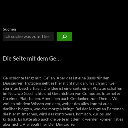
Suchen
Die Seite mit dem Ge…
Ge-schichte fängt mit "Ge" an. Aber das ist eine Basis für den
Digisaurier. Trotzdem geht es hier nicht nur darum sich mit "Ge-
stern" zu beschäftigen. Die Idee ist einerseits einen Platz zu schaffen
im Netz wo Geschichte und Geschichten von Computer, Internet &
Co einen Platz haben. Aber eben auch Ge-danken zum Thema. Wir
wollen mit dem Wissen von dem, woher das alles kommt auch
darüber bloggen, was das morgen bringt. Bei der Menge an Personen
die hier mitmachen, wird das kontrovers, komisch, kurios und
kritisch. Es hatte also auch die Seite mit dem K werden können. Ist es
aber nicht. Viel Spaß hier Der Digisaurier