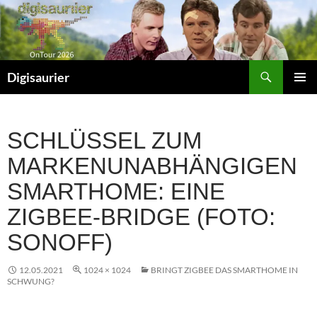
Zum
Inhalt
springen
Suchen
Digisaurier
PRIMÄR
MENÜ
SCHLÜSSEL ZUM
MARKENUNABHÄNGIGEN
SMARTHOME: EINE
ZIGBEE-BRIDGE (FOTO:
SONOFF)
12.05.2021
1024 × 1024
BRINGT ZIGBEE DAS SMARTHOME IN
SCHWUNG?