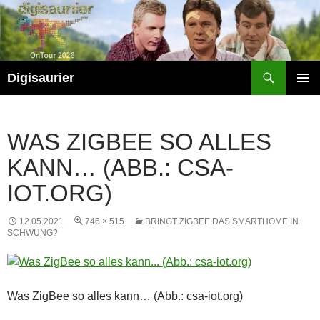
Zum
Inhalt
springen
Suchen
Digisaurier
PRIMÄR
MENÜ
WAS ZIGBEE SO ALLES
KANN… (ABB.: CSA-
IOT.ORG)
12.05.2021
746 × 515
BRINGT ZIGBEE DAS SMARTHOME IN
SCHWUNG?
Was ZigBee so alles kann… (Abb.: csa-iot.org)