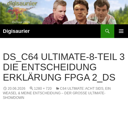
Zum
Inhalt
springen
Suchen
Digisaurier
PRIMÄR
MENÜ
DS_C64 ULTIMATE-8-TEIL 3
DIE ENTSCHEIDUNG
ERKLÄRUNG FPGA 2_DS
20.06.2026
1280 × 720
C64 ULTIMATE: ACHT SIDS, EIN
WEASEL & MEINE ENTSCHEIDUNG – DER GROSSE ULTIMATE-S
HOWDOWN