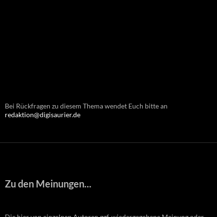
Bei Rückfragen zu diesem Thema wendet Euch bitte an
redaktion@digisaurier.de
Zu den Meinungen...
Die hier von einzelnen Autoren ggf. wiedergegebene Meinung oder