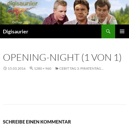
Zum
Inhalt
springen
Suchen
Digisaurier
PRIMÄR
MENÜ
OPENING-NIGHT (1 VON 1)
15.03.2016
1280 × 960
CEBIT TAG 3: PIRATENTAG…
SCHREIBE EINEN KOMMENTAR