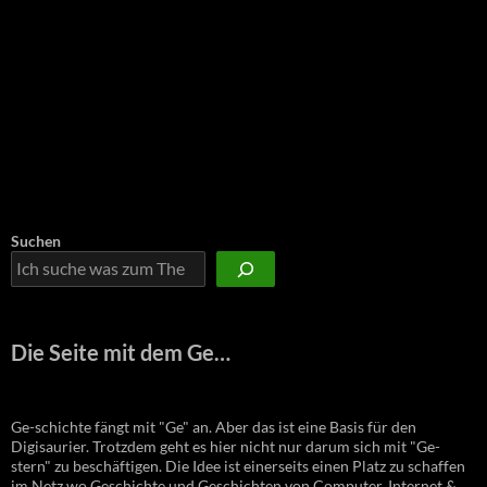
Suchen
Die Seite mit dem Ge…
Ge-schichte fängt mit "Ge" an. Aber das ist eine Basis für den
Digisaurier. Trotzdem geht es hier nicht nur darum sich mit "Ge-
stern" zu beschäftigen. Die Idee ist einerseits einen Platz zu schaffen
im Netz wo Geschichte und Geschichten von Computer, Internet &