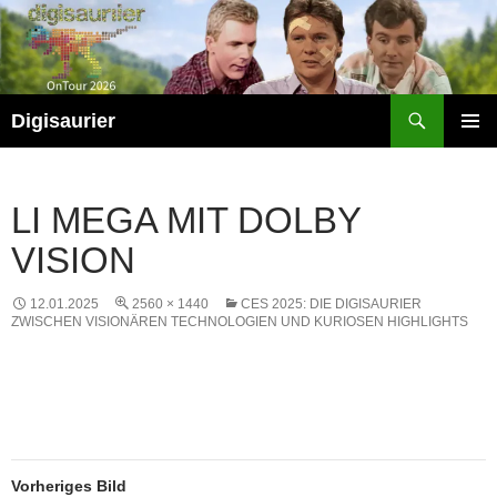
Zum
Inhalt
springen
Suchen
Digisaurier
PRIMÄR
MENÜ
LI MEGA MIT DOLBY
VISION
12.01.2025
2560 × 1440
CES 2025: DIE DIGISAURIER
ZWISCHEN VISIONÄREN TECHNOLOGIEN UND KURIOSEN HIGHLIGHTS
Vorheriges Bild