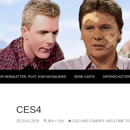
ER NEWSLETTER: POST VOM DIGISAURIER
SEINE GÄSTE
DATENSCHUTZE
CES4
20.01.2019
900 × 529
CES UND COMDEX: WELCOME TO 