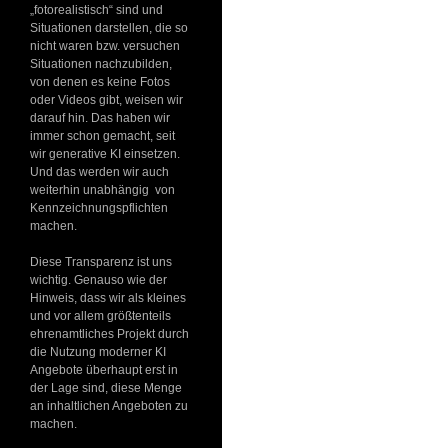
„fotorealistisch“ sind und
Situationen darstellen, die so
nicht waren bzw. versuchen
Situationen nachzubilden,
von denen es keine Fotos
oder Videos gibt, weisen wir
darauf hin. Das haben wir
immer schon gemacht, seit
wir generative KI einsetzen.
Und das werden wir auch
weiterhin unabhängig von
Kennzeichnungspflichten
machen.
Diese Transparenz ist uns
wichtig. Genauso wie der
Hinweis, dass wir als kleines
und vor allem größtenteils
ehrenamtliches Projekt durch
die Nutzung moderner KI
Angebote überhaupt erst in
der Lage sind, diese Menge
an inhaltlichen Angeboten zu
machen.