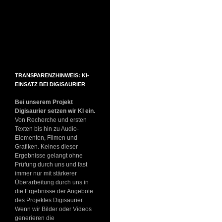
TRANSPARENZHINWEIS: KI-
EINSATZ BEI DIGISAURIER
Bei unserem Projekt
Digisaurier setzen wir KI ein.
Von Recherche und ersten
Texten bis hin zu Audio-
Elementen, Filmen und
Grafiken. Keines dieser
Ergebnisse gelangt ohne
Prüfung durch uns und fast
immer nur mit stärkerer
Überarbeitung durch uns in
die Ergebnisse der Angebote
des Projektes Digisaurier.
Wenn wir Bilder oder Videos
generieren die