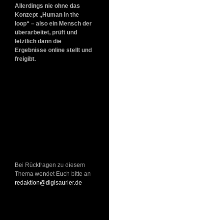
Allerdings nie ohne das
Konzept „Human in the
loop“ – also ein Mensch der
überarbeitet, prüft und
letztlich dann die
Ergebnisse online stellt und
freigibt.
Bei Rückfragen zu diesem
Thema wendet Euch bitte an
redaktion@digisaurier.de