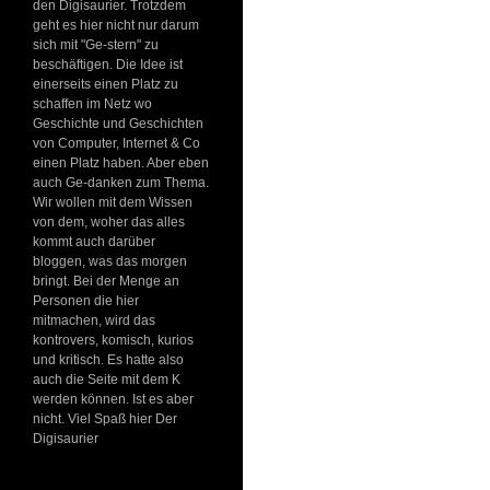
den Digisaurier. Trotzdem
geht es hier nicht nur darum
sich mit "Ge-stern" zu
beschäftigen. Die Idee ist
einerseits einen Platz zu
schaffen im Netz wo
Geschichte und Geschichten
von Computer, Internet & Co
einen Platz haben. Aber eben
auch Ge-danken zum Thema.
Wir wollen mit dem Wissen
von dem, woher das alles
kommt auch darüber
bloggen, was das morgen
bringt. Bei der Menge an
Personen die hier
mitmachen, wird das
kontrovers, komisch, kurios
und kritisch. Es hatte also
auch die Seite mit dem K
werden können. Ist es aber
nicht. Viel Spaß hier Der
Digisaurier