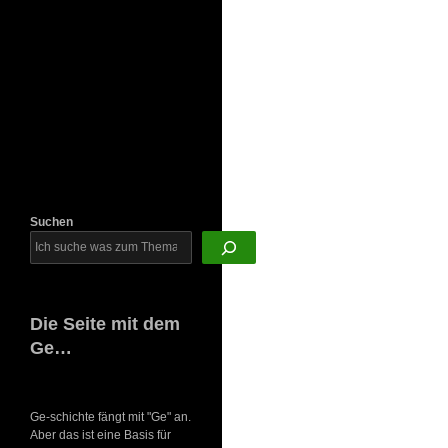
Newsletter
Suchen
Die Seite mit dem
Ge…
Ge-schichte fängt mit "Ge" an.
Aber das ist eine Basis für