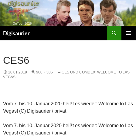
Zum
Inhalt
springen
Suchen
Digisaurier
PRIMÄR
MENÜ
CES6
20.01.2019
900 × 506
CES UND COMDEX: WELCOME TO LAS
VEGAS!
Vom 7. bis 10. Januar 2020 heißt es wieder: Welcome to Las
Vegas! (C) Digisaurier / privat
Vom 7. bis 10. Januar 2020 heißt es wieder: Welcome to Las
Vegas! (C) Digisaurier / privat