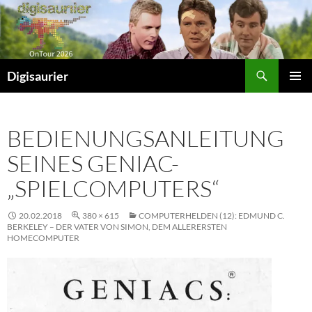
Zum
Inhalt
springen
Suchen
Digisaurier
PRIMÄR
MENÜ
BEDIENUNGSANLEITUNG
SEINES GENIAC-
„SPIELCOMPUTERS“
20.02.2018
380 × 615
COMPUTERHELDEN (12): EDMUND C.
BERKELEY – DER VATER VON SIMON, DEM ALLERERSTEN
HOMECOMPUTER