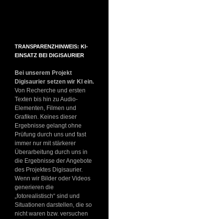
TRANSPARENZHINWEIS: KI-
EINSATZ BEI DIGISAURIER
Bei unserem Projekt
Digisaurier setzen wir KI ein.
Von Recherche und ersten
Texten bis hin zu Audio-
Elementen, Filmen und
Grafiken. Keines dieser
Ergebnisse gelangt ohne
Prüfung durch uns und fast
immer nur mit stärkerer
Überarbeitung durch uns in
die Ergebnisse der Angebote
des Projektes Digisaurier.
Wenn wir Bilder oder Videos
generieren die
„fotorealistisch“ sind und
Situationen darstellen, die so
nicht waren bzw. versuchen