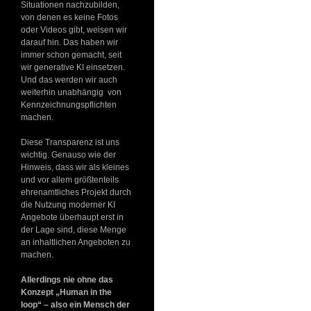
Situationen nachzubilden,
von denen es keine Fotos
oder Videos gibt, weisen wir
darauf hin. Das haben wir
immer schon gemacht, seit
wir generative KI einsetzen.
Und das werden wir auch
weiterhin unabhängig von
Kennzeichnungspflichten
machen.
Diese Transparenz ist uns
wichtig. Genauso wie der
Hinweis, dass wir als kleines
und vor allem größtenteils
ehrenamtliches Projekt durch
die Nutzung moderner KI
Angebote überhaupt erst in
der Lage sind, diese Menge
an inhaltlichen Angeboten zu
machen.
Allerdings nie ohne das
Konzept „Human in the
loop“ – also ein Mensch der