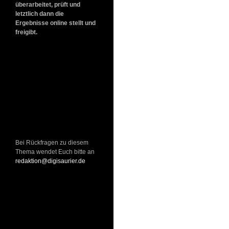
überarbeitet, prüft und
letztlich dann die
Ergebnisse online stellt und
freigibt.
Bei Rückfragen zu diesem
Thema wendet Euch bitte an
redaktion@digisaurier.de