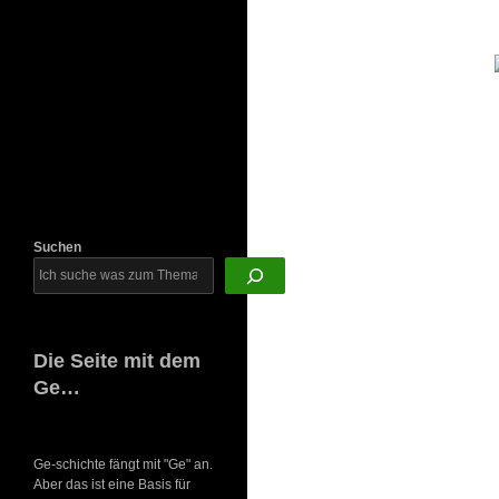
Newsletter
Suchen
Die Seite mit dem
Ge…
Ge-schichte fängt mit "Ge" an.
Aber das ist eine Basis für