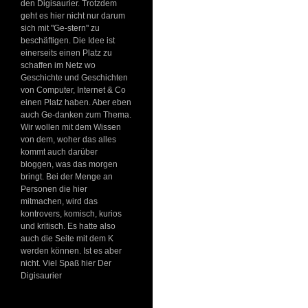
den Digisaurier. Trotzdem
geht es hier nicht nur darum
sich mit "Ge-stern" zu
beschäftigen. Die Idee ist
einerseits einen Platz zu
schaffen im Netz wo
Geschichte und Geschichten
von Computer, Internet & Co
einen Platz haben. Aber eben
auch Ge-danken zum Thema.
Wir wollen mit dem Wissen
von dem, woher das alles
kommt auch darüber
bloggen, was das morgen
bringt. Bei der Menge an
Personen die hier
mitmachen, wird das
kontrovers, komisch, kurios
und kritisch. Es hatte also
auch die Seite mit dem K
werden können. Ist es aber
nicht. Viel Spaß hier Der
Digisaurier