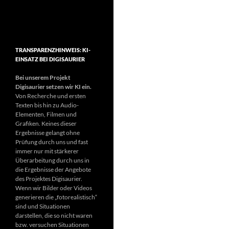
TRANSPARENZHINWEIS: KI-
EINSATZ BEI DIGISAURIER
Bei unserem Projekt
Digisaurier setzen wir KI ein.
Von Recherche und ersten
Texten bis hin zu Audio-
Elementen, Filmen und
Grafiken. Keines dieser
Ergebnisse gelangt ohne
Prüfung durch uns und fast
immer nur mit stärkerer
Überarbeitung durch uns in
die Ergebnisse der Angebote
des Projektes Digisaurier.
Wenn wir Bilder oder Videos
generieren die „fotorealistisch“
sind und Situationen
darstellen, die so nicht waren
bzw. versuchen Situationen