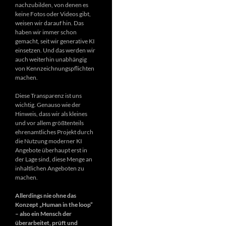
nachzubilden, von denen es
keine Fotos oder Videos gibt,
weisen wir darauf hin. Das
haben wir immer schon
gemacht, seit wir generative KI
einsetzen. Und das werden wir
auch weiterhin unabhängig
von Kennzeichnungspflichten
machen.
Diese Transparenz ist uns
wichtig. Genauso wie der
Hinweis, dass wir als kleines
und vor allem größtenteils
ehrenamtliches Projekt durch
die Nutzung moderner KI
Angebote überhaupt erst in
der Lage sind, diese Menge an
inhaltlichen Angeboten zu
machen.
Allerdings nie ohne das
Konzept „Human in the loop“
– also ein Mensch der
überarbeitet, prüft und