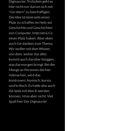
Digisaurier. Trotzdem geht es
hier nicht nur darum sich mit
"Ge-stern" zu beschäftigen.
Die Idee ist einerseits einen
Platz zu schaffen im Netz wo
Geschichte und Geschichten
von Computer, Internet & Co
einen Platz haben. Aber eben
auch Ge-danken zum Thema.
Wir wollen mit dem Wissen
von dem, woher das alles
kommt auch darüber bloggen,
was das morgen bringt. Bei der
Menge an Personen die hier
mitmachen, wird das
kontrovers, komisch, kurios
und kritisch. Es hatte also auch
die Seite mit dem K werden
können. Ist es aber nicht. Viel
Spaß hier Der Digisaurier