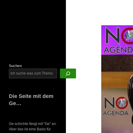
Newsletter
Suchen
Die Seite mit dem
Ge…
Ge-schichte fängt mit "Ge" an.
Aber das ist eine Basis für