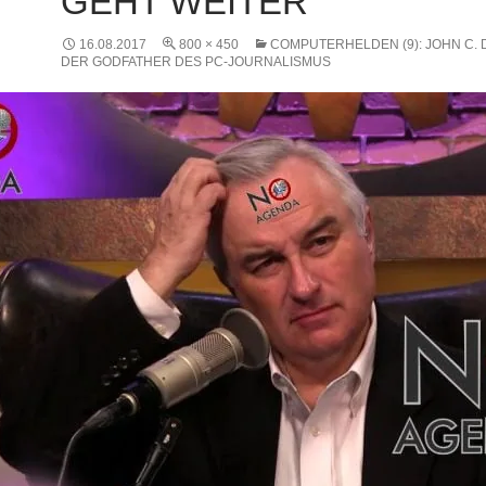
GEHT WEITER
16.08.2017
800 × 450
COMPUTERHELDEN (9): JOHN C. 
DER GODFATHER DES PC-JOURNALISMUS