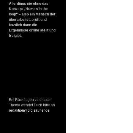
Allerdings nie ohne das
Konzept „Human in the
loop“ – also ein Mensch der
überarbeitet, prüft und
letztlich dann die
Ergebnisse online stellt und
freigibt.
Bei Rückfragen zu diesem
Thema wendet Euch bitte an
redaktion@digisaurier.de