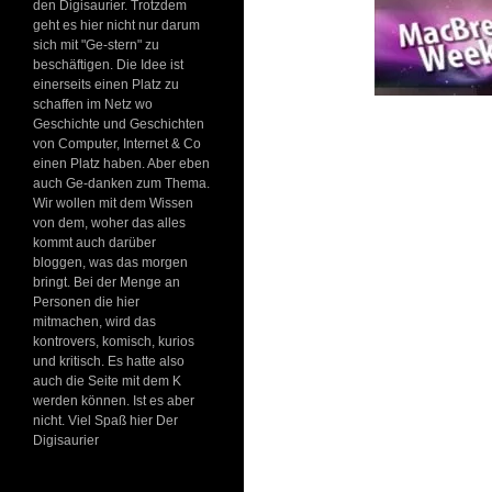
den Digisaurier. Trotzdem
geht es hier nicht nur darum
sich mit "Ge-stern" zu
beschäftigen. Die Idee ist
einerseits einen Platz zu
schaffen im Netz wo
Geschichte und Geschichten
von Computer, Internet & Co
einen Platz haben. Aber eben
auch Ge-danken zum Thema.
Wir wollen mit dem Wissen
von dem, woher das alles
kommt auch darüber
bloggen, was das morgen
bringt. Bei der Menge an
Personen die hier
mitmachen, wird das
kontrovers, komisch, kurios
und kritisch. Es hatte also
auch die Seite mit dem K
werden können. Ist es aber
nicht. Viel Spaß hier Der
Digisaurier