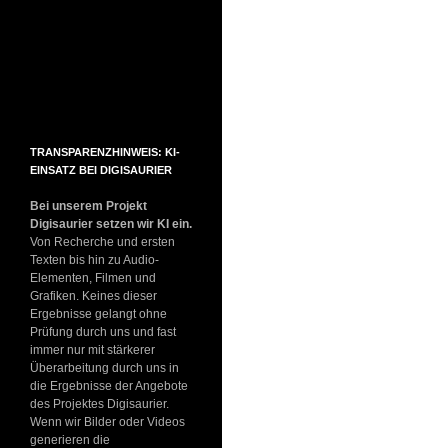
TRANSPARENZHINWEIS: KI-
EINSATZ BEI DIGISAURIER
Bei unserem Projekt
Digisaurier setzen wir KI ein.
Von Recherche und ersten
Texten bis hin zu Audio-
Elementen, Filmen und
Grafiken. Keines dieser
Ergebnisse gelangt ohne
Prüfung durch uns und fast
immer nur mit stärkerer
Überarbeitung durch uns in
die Ergebnisse der Angebote
des Projektes Digisaurier.
Wenn wir Bilder oder Videos
generieren die