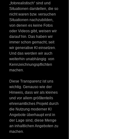
„fotorealistisch“ sind und
Situationen darstellen, die so
nicht waren bzw. versuchen
Situationen nachzubilden,
von denen es keine Fotos
oder Videos gibt, weisen wir
darauf hin. Das haben wir
immer schon gemacht, seit
wir generative KI einsetzen.
Und das werden wir auch
weiterhin unabhängig von
Kennzeichnungspflichten
machen.
Diese Transparenz ist uns
wichtig. Genauso wie der
Hinweis, dass wir als kleines
und vor allem größtenteils
ehrenamtliches Projekt durch
die Nutzung moderner KI
Angebote überhaupt erst in
der Lage sind, diese Menge
an inhaltlichen Angeboten zu
machen.