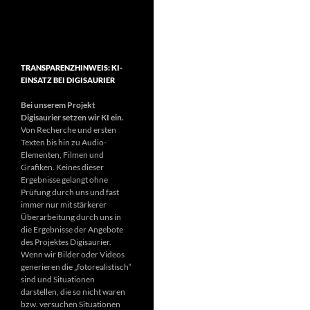
TRANSPARENZHINWEIS: KI-
EINSATZ BEI DIGISAURIER
Bei unserem Projekt
Digisaurier setzen wir KI ein.
Von Recherche und ersten
Texten bis hin zu Audio-
Elementen, Filmen und
Grafiken. Keines dieser
Ergebnisse gelangt ohne
Prüfung durch uns und fast
immer nur mit stärkerer
Überarbeitung durch uns in
die Ergebnisse der Angebote
des Projektes Digisaurier.
Wenn wir Bilder oder Videos
generieren die „fotorealistisch“
sind und Situationen
darstellen, die so nicht waren
bzw. versuchen Situationen