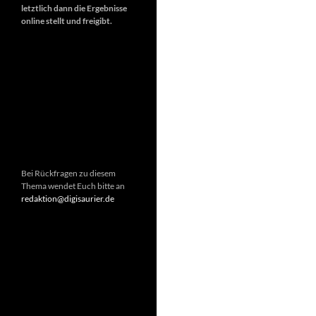
letztlich dann die Ergebnisse
online stellt und freigibt.
Bei Rückfragen zu diesem
Thema wendet Euch bitte an
redaktion@digisaurier.de