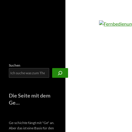
Newsletter
Suchen
Die Seite mit dem
Ge…
Ge-schichte fängt mit "Ge" an.
Aber das ist eine Basis für den