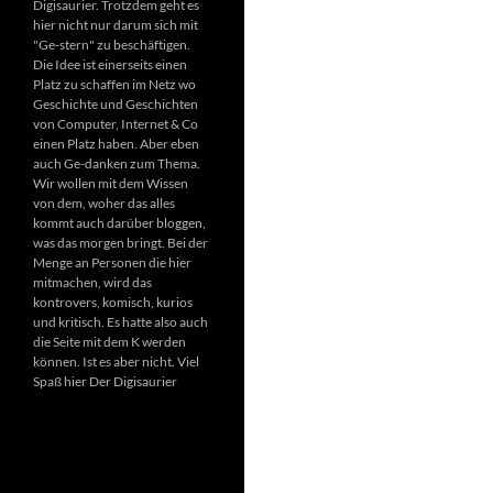
Digisaurier. Trotzdem geht es
hier nicht nur darum sich mit
"Ge-stern" zu beschäftigen.
Die Idee ist einerseits einen
Platz zu schaffen im Netz wo
Geschichte und Geschichten
von Computer, Internet & Co
einen Platz haben. Aber eben
auch Ge-danken zum Thema.
Wir wollen mit dem Wissen
von dem, woher das alles
kommt auch darüber bloggen,
was das morgen bringt. Bei der
Menge an Personen die hier
mitmachen, wird das
kontrovers, komisch, kurios
und kritisch. Es hatte also auch
die Seite mit dem K werden
können. Ist es aber nicht. Viel
Spaß hier Der Digisaurier