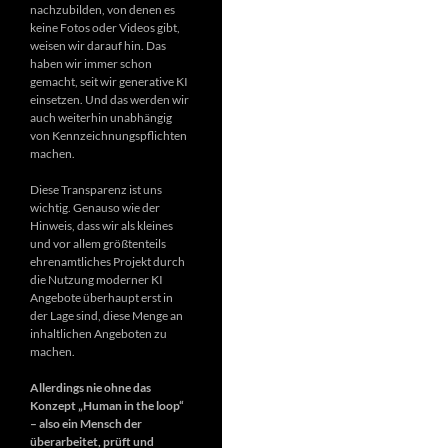
nachzubilden, von denen es
keine Fotos oder Videos gibt,
weisen wir darauf hin. Das
haben wir immer schon
gemacht, seit wir generative KI
einsetzen. Und das werden wir
auch weiterhin unabhängig
von Kennzeichnungspflichten
machen.
Diese Transparenz ist uns
wichtig. Genauso wie der
Hinweis, dass wir als kleines
und vor allem größtenteils
ehrenamtliches Projekt durch
die Nutzung moderner KI
Angebote überhaupt erst in
der Lage sind, diese Menge an
inhaltlichen Angeboten zu
machen.
Allerdings nie ohne das
Konzept „Human in the loop“
– also ein Mensch der
überarbeitet, prüft und