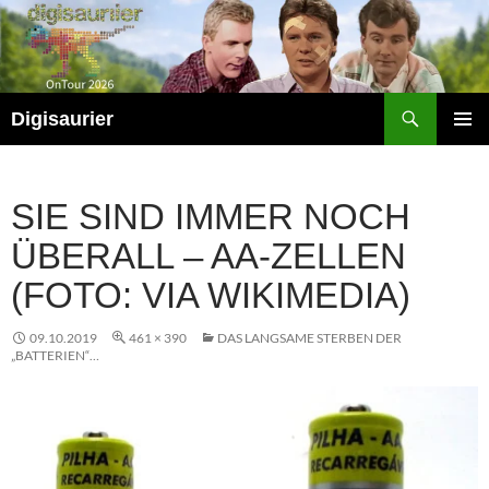
Zum
Inhalt
springen
Suchen
Digisaurier
PRIMÄR
MENÜ
SIE SIND IMMER NOCH
ÜBERALL – AA-ZELLEN
(FOTO: VIA WIKIMEDIA)
09.10.2019
461 × 390
DAS LANGSAME STERBEN DER
„BATTERIEN“…