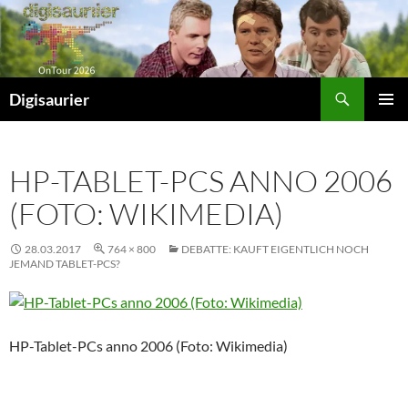
Zum
Inhalt
springen
Suchen
Digisaurier
PRIMÄR
MENÜ
HP-TABLET-PCS ANNO 2006
(FOTO: WIKIMEDIA)
28.03.2017
764 × 800
DEBATTE: KAUFT EIGENTLICH NOCH
JEMAND TABLET-PCS?
HP-Tablet-PCs anno 2006 (Foto: Wikimedia)