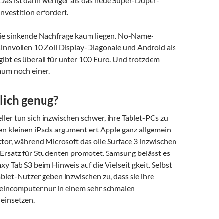
 Das ist dann weniger als das neue Super-Duper-
vestition erfordert.
ie sinkende Nachfrage kaum liegen. No-Name-
sinnvollen 10 Zoll Display-Diagonale und Android als
ibt es überall für unter 100 Euro. Und trotzdem
aum noch einer.
lich genug?
eller tun sich inzwischen schwer, ihre Tablet-PCs zu
en kleinen iPads argumentiert Apple ganz allgemein
tor, während Microsoft das olle Surface 3 inzwischen
-Ersatz für Studenten promotet. Samsung belässt es
y Tab S3 beim Hinweis auf die Vielseitigkeit. Selbst
ablet-Nutzer geben inzwischen zu, dass sie ihre
leincomputer nur in einem sehr schmalen
einsetzen.