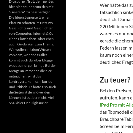
Digisaurier. Trotzdem geht es
Wer hätte das z
hier nicht nur darum sich mit
tatsächlich sink
"Ge-stern" zu beschäftigen.
Die Idee ist einerseits einen
deutlich. Damal
Platz zu schaffen im Netz wo
220 Millionen S
Geschichte und Geschichten
waren es nur n
von Computer, Internet & Co
einen Platz haben. Aber eben
gerade die ehem
auch Ge-danken zum Thema.
Federn lassen m
Wir wollen mit dem Wissen
kaum noch einen
von dem, woher das alles
kommt auch darüber bloggen,
deutlicher. Frag
was das morgen bringt. Bei der
Menge an Personen die hier
mitmachen, wird das
Zu teuer?
kontrovers, komisch, kurios
und kritisch. Es hatte also auch
Bei den Preisen,
die Seite mit dem K werden
aufrufen, kann 
können. Ist es aber nicht. Viel
Spaß hier Der Digisaurier
iPad Pro mit Al
das Topmodell de
Brauchbare Tabl
Screen beim Fer