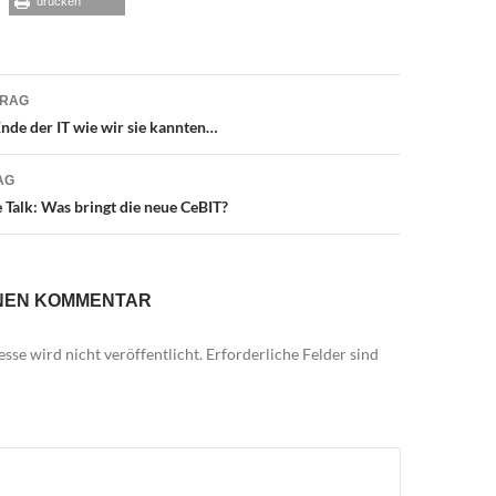
drucken
avigation
TRAG
nde der IT wie wir sie kannten…
AG
Talk: Was bringt die neue CeBIT?
INEN KOMMENTAR
sse wird nicht veröffentlicht.
Erforderliche Felder sind