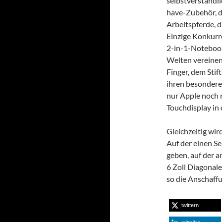
selbstverständl
have-Zubehör, d
Arbeitspferde, d
Einzige Konkurr
2-in-1-Notebook
Welten vereinen
Finger, dem Stif
ihren besondere
nur Apple noch n
Touchdisplay in
Gleichzeitig wir
Auf der einen Se
geben, auf der 
6 Zoll Diagonal
so die Anschaffu
twittern