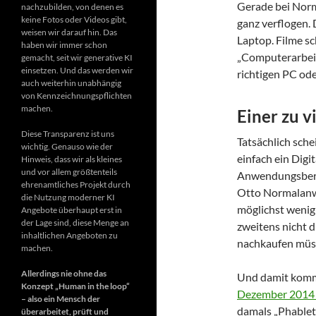
Gerade bei Norm
nachzubilden, von denen es
keine Fotos oder Videos gibt,
ganz verflogen.
weisen wir darauf hin. Das
Laptop. Filme sc
haben wir immer schon
„Computerarbeit
gemacht, seit wir generative KI
einsetzen. Und das werden wir
richtigen PC od
auch weiterhin unabhängig
von Kennzeichnungspflichten
machen.
Einer zu v
Diese Transparenz ist uns
Tatsächlich schei
wichtig. Genauso wie der
einfach ein Digi
Hinweis, dass wir als kleines
und vor allem größtenteils
Anwendungsberei
ehrenamtliches Projekt durch
Otto Normalanwe
die Nutzung moderner KI
möglichst wenig
Angebote überhaupt erst in
der Lage sind, diese Menge an
zweitens nicht 
inhaltlichen Angeboten zu
nachkaufen müs
machen.
Allerdings nie ohne das
Und damit komme
Konzept „Human in the loop“
Dezember 2014 h
– also ein Mensch der
damals „Phablet
überarbeitet, prüft und