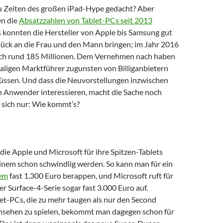
u Zeiten des großen iPad-Hype gedacht? Aber
en die
Absatzzahlen von Tablet-PCs seit 2013
s konnten die Hersteller von Apple bis Samsung gut
tück an die Frau und den Mann bringen; im Jahr 2016
och rund 185 Millionen. Dem Vernehmen nach haben
aligen Marktführer zugunsten von Billiganbietern
üssen. Und dass die Neuvorstellungen inzwischen
 Anwender interessieren, macht die Sache noch
t sich nur: Wie kommt’s?
 die Apple und Microsoft für ihre Spitzen-Tablets
einem schon schwindlig werden. So kann man für ein
lem
fast 1.300 Euro berappen, und Microsoft ruft für
r Surface-4-Serie sogar fast 3.000 Euro auf.
et-PCs, die zu mehr taugen als nur den Second
nsehen zu spielen, bekommt man dagegen schon für