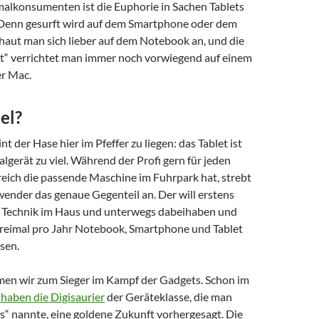
alkonsumenten ist die Euphorie in Sachen Tablets
 Denn gesurft wird auf dem Smartphone oder dem
haut man sich lieber auf dem Notebook an, und die
“ verrichtet man immer noch vorwiegend auf einem
er Mac.
iel?
nt der Hase hier im Pfeffer zu liegen: das Tablet ist
talgerät zu viel. Während der Profi gern für jeden
ch die passende Maschine im Fuhrpark hat, strebt
nder das genaue Gegenteil an. Der will erstens
 Technik im Haus und unterwegs dabeihaben und
dreimal pro Jahr Notebook, Smartphone und Tablet
sen.
n wir zum Sieger im Kampf der Gadgets. Schon im
aben die Digisaurier
der Geräteklasse, die man
s“ nannte, eine goldene Zukunft vorhergesagt. Die