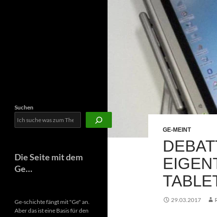
Newsletter
Suchen
GE-MEINT
DEBAT
Die Seite mit dem
EIGEN
Ge…
TABLE
29.03.2017
Ge-schichte fängt mit "Ge" an.
Aber das ist eine Basis für den