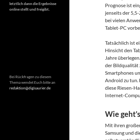
letztlich dann die Ergebnisse
Prognose ist ei
online stellt und freigibt.
jenseits der 5,
bei vielen Anwen
Tablet-PC vorbe
Tatsächlich ist 
Hinsicht den Tab
Jahre überlegen.
der Bildqualität
Smartphones und
Bei Rückfragen zu diesem
Android zu tun.
Thema wendet Euch bitte an
diese Riesen-Ha
redaktion@digisaurier.de
Internet-Comput
Wie geht’s
Mit ihren große
Samsung und die