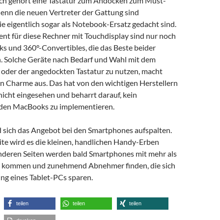
ich gehört eine Tastatur zum Andocken zum Must-
enn die neuen Vertreter der Gattung sind
ie eigentlich sogar als Notebook-Ersatz gedacht sind.
ent für diese Rechner mit Touchdisplay sind nur noch
s und 360°-Convertibles, die das Beste beider
. Solche Geräte nach Bedarf und Wahl mit dem
t oder der angedockten Tastatur zu nutzen, macht
n Charme aus. Das hat von den wichtigen Herstellern
icht eingesehen und beharrt darauf, kein
 den MacBooks zu implementieren.
d sich das Angebot bei den Smartphones aufspalten.
ite wird es die kleinen, handlichen Handy-Erben
anderen Seiten werden bald Smartphones mit mehr als
e kommen und zunehmend Abnehmer finden, die sich
ng eines Tablet-PCs sparen.
teilen
teilen
teilen