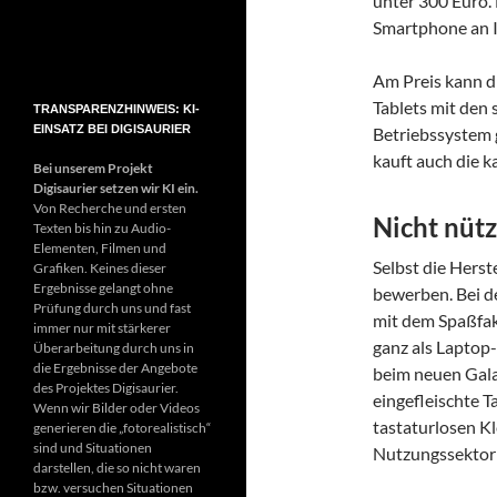
unter 300 Euro.
Smartphone an In
Am Preis kann d
Tablets mit den 
TRANSPARENZHINWEIS: KI-
EINSATZ BEI DIGISAURIER
Betriebssystem g
kauft auch die k
Bei unserem Projekt
Digisaurier setzen wir KI ein.
Von Recherche und ersten
Nicht nütz
Texten bis hin zu Audio-
Elementen, Filmen und
Selbst die Herst
Grafiken. Keines dieser
Ergebnisse gelangt ohne
bewerben. Bei d
Prüfung durch uns und fast
mit dem Spaßfak
immer nur mit stärkerer
ganz als Laptop
Überarbeitung durch uns in
die Ergebnisse der Angebote
beim neuen Galax
des Projektes Digisaurier.
eingefleischte T
Wenn wir Bilder oder Videos
tastaturlosen K
generieren die „fotorealistisch“
sind und Situationen
Nutzungssektor 
darstellen, die so nicht waren
bzw. versuchen Situationen