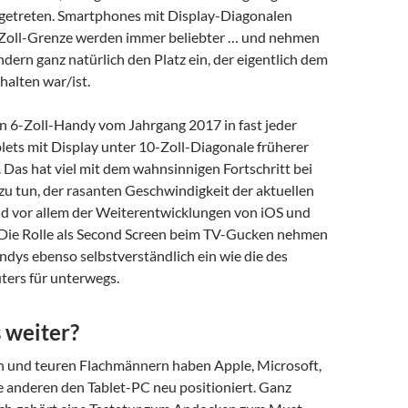
ngetreten. Smartphones mit Display-Diagonalen
5-Zoll-Grenze werden immer beliebter … und nehmen
dern ganz natürlich den Platz ein, der eigentlich dem
halten war/ist.
ein 6-Zoll-Handy vom Jahrgang 2017 in fast jeder
lets mit Display unter 10-Zoll-Diagonale früherer
 Das hat viel mit dem wahnsinnigen Fortschritt bei
 zu tun, der rasanten Geschwindigkeit der aktuellen
 vor allem der Weiterentwicklungen von iOS und
 Die Rolle als Second Screen beim TV-Gucken nehmen
ndys ebenso selbstverständlich ein wie die des
ers für unterwegs.
 weiter?
n und teuren Flachmännern haben Apple, Microsoft,
 anderen den Tablet-PC neu positioniert. Ganz