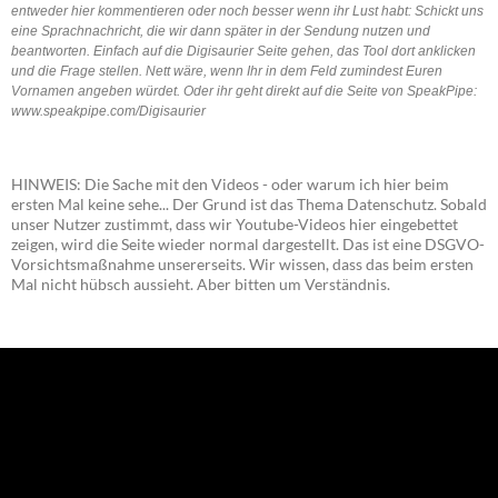
entweder hier kommentieren oder noch besser wenn ihr Lust habt: Schickt uns
eine Sprachnachricht, die wir dann später in der Sendung nutzen und
beantworten. Einfach auf die Digisaurier Seite gehen, das Tool dort anklicken
und die Frage stellen. Nett wäre, wenn Ihr in dem Feld zumindest Euren
Vornamen angeben würdet. Oder ihr geht direkt auf die Seite von SpeakPipe:
www.speakpipe.com/Digisaurier
HINWEIS: Die Sache mit den Videos - oder warum ich hier beim
ersten Mal keine sehe... Der Grund ist das Thema Datenschutz. Sobald
unser Nutzer zustimmt, dass wir Youtube-Videos hier eingebettet
zeigen, wird die Seite wieder normal dargestellt. Das ist eine DSGVO-
Vorsichtsmaßnahme unsererseits. Wir wissen, dass das beim ersten
Mal nicht hübsch aussieht. Aber bitten um Verständnis.
NEU: Der Digisaurier-Newsletter