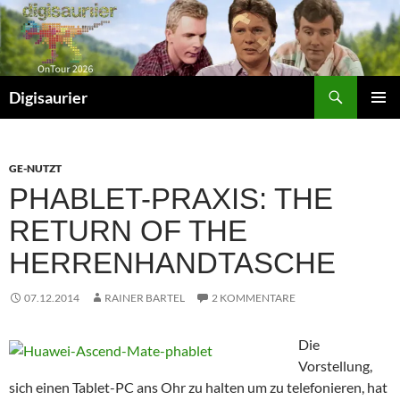
Zum
Inhalt
springen
Suchen
Digisaurier
PRIMÄR
MENÜ
GE-NUTZT
PHABLET-PRAXIS: THE
RETURN OF THE
HERRENHANDTASCHE
07.12.2014
RAINER BARTEL
2 KOMMENTARE
Die
Vorstellung,
sich einen Tablet-PC ans Ohr zu halten um zu telefonieren, hat