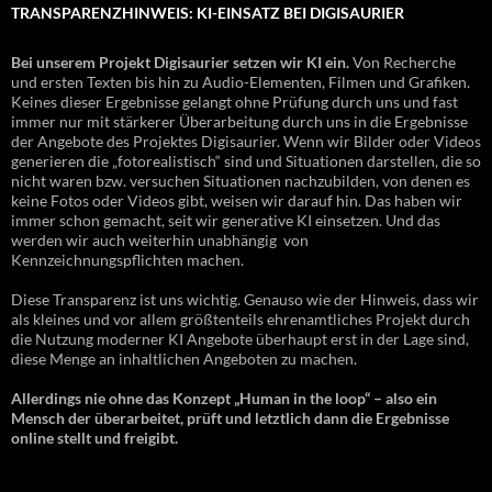
TRANSPARENZHINWEIS: KI-EINSATZ BEI DIGISAURIER
Bei unserem Projekt Digisaurier setzen wir KI ein.
Von Recherche
und ersten Texten bis hin zu Audio-Elementen, Filmen und Grafiken.
Keines dieser Ergebnisse gelangt ohne Prüfung durch uns und fast
immer nur mit stärkerer Überarbeitung durch uns in die Ergebnisse
der Angebote des Projektes Digisaurier. Wenn wir Bilder oder Videos
generieren die „fotorealistisch“ sind und Situationen darstellen, die so
nicht waren bzw. versuchen Situationen nachzubilden, von denen es
keine Fotos oder Videos gibt, weisen wir darauf hin. Das haben wir
immer schon gemacht, seit wir generative KI einsetzen. Und das
werden wir auch weiterhin unabhängig von
Kennzeichnungspflichten machen.
Diese Transparenz ist uns wichtig. Genauso wie der Hinweis, dass wir
als kleines und vor allem größtenteils ehrenamtliches Projekt durch
die Nutzung moderner KI Angebote überhaupt erst in der Lage sind,
diese Menge an inhaltlichen Angeboten zu machen.
Allerdings nie ohne das Konzept „Human in the loop“ – also ein
Mensch der überarbeitet, prüft und letztlich dann die Ergebnisse
online stellt und freigibt.